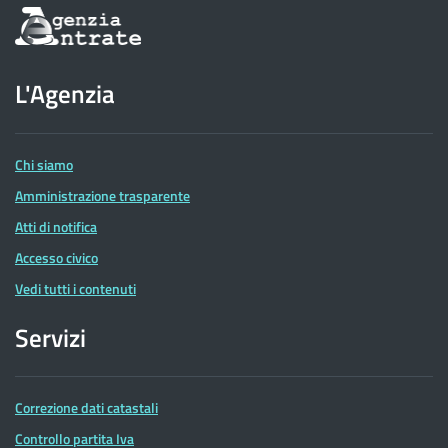
Informazioni
sul
sito
dell'Agenzia
L'Agenzia
delle
Entrate
Chi siamo
Amministrazione trasparente
Atti di notifica
Accesso civico
Vedi tutti i contenuti
Servizi
Correzione dati catastali
Controllo partita Iva