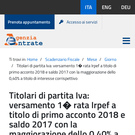
Salta
Lingue
ITA
ENG
DEU
al
disponibili:
contenuto
Menu
Prenota appuntamento
Accesso ai servizi
di
servizio
Apri
menu
Menu
Portale
princip
Agenzia
principale
Ti trovi in:
Home
Scadenzario Fiscale
Mese
Giorno
Entrate
Titolari di partita Iva: versamento 1� rata Irpef a titolo di
primo acconto 2018 e saldo 2017 con la maggiorazione dello
0,40% a titolo di interesse corrispettivo
Titolari di partita Iva:
versamento 1� rata Irpef a
titolo di primo acconto 2018 e
saldo 2017 con la
maggiorazione dello 0,40% a