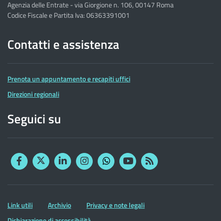
Agenzia delle Entrate - via Giorgione n. 106, 00147 Roma
Codice Fiscale e Partita Iva: 06363391001
Contatti e assistenza
Prenota un appuntamento e recapiti uffici
Direzioni regionali
Seguici su
Facebook
Twitter
Linkedin
Instagram
YouTube
RSS
Whatsapp
Altre
Link utili
Archivio
Privacy e note legali
informazioni
Dichiarazione di accessibilità