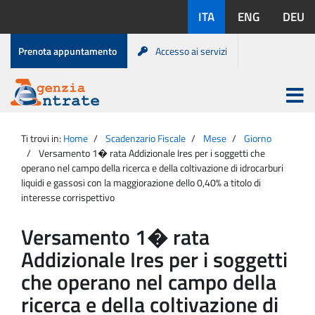
Salta
Lingue
ITA
ENG
DEU
al
disponibili:
contenuto
Menu
Prenota appuntamento
Accesso ai servizi
di
servizio
Apri
menu
Menu
Portale
princip
Agenzia
principale
Ti trovi in:
Home
Scadenzario Fiscale
Mese
Giorno
Entrate
Versamento 1� rata Addizionale Ires per i soggetti che
operano nel campo della ricerca e della coltivazione di idrocarburi
liquidi e gassosi con la maggiorazione dello 0,40% a titolo di
interesse corrispettivo
Versamento 1� rata
Addizionale Ires per i soggetti
che operano nel campo della
ricerca e della coltivazione di