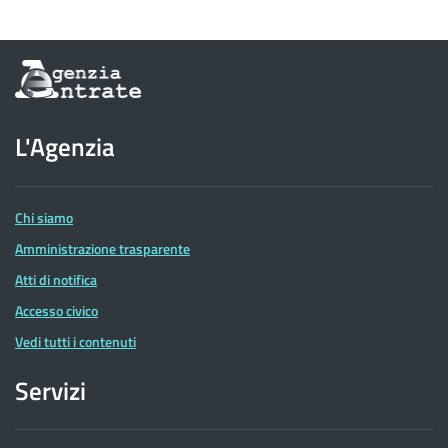
Informazioni
sul
sito
dell'Agenzia
L'Agenzia
delle
Entrate
Chi siamo
Amministrazione trasparente
Atti di notifica
Accesso civico
Vedi tutti i contenuti
Servizi