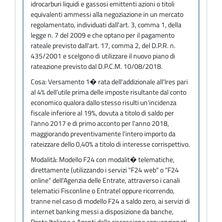
idrocarburi liquidi e gassosi emittenti azioni o titoli
equivalenti ammessi alla negoziazione in un mercato
regolamentato, individuati dall'art. 3, comma 1, della
legge n. 7 del 2009 e che optano per il pagamento
rateale previsto dall'art. 17, comma 2, del D.P.R. n.
435/2001 e scelgono di utilizzare il nuovo piano di
rateazione previsto dal D.P.C.M. 10/08/2018.
Cosa:
Versamento 1� rata dell'addizionale all'Ires pari
al 4% dell'utile prima delle imposte risultante dal conto
economico qualora dallo stesso risulti un'incidenza
fiscale inferiore al 19%, dovuta a titolo di saldo per
l'anno 2017 e di primo acconto per l'anno 2018,
maggiorando preventivamente l'intero importo da
rateizzare dello 0,40% a titolo di interesse corrispettivo.
Modalità:
Modello F24 con modalit� telematiche,
direttamente (utilizzando i servizi "F24 web" o "F24
online" dell'Agenzia delle Entrate, attraverso i canali
telematici Fisconline o Entratel oppure ricorrendo,
tranne nel caso di modello F24 a saldo zero, ai servizi di
internet banking messi a disposizione da banche,
Poste Italiane e Agenti della riscossione convenzionati