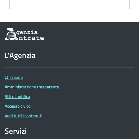
Informazioni
sul
sito
dell'Agenzia
L'Agenzia
delle
Entrate
Chi siamo
Amministrazione trasparente
Atti di notifica
Accesso civico
Vedi tutti i contenuti
Servizi