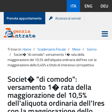
Salta
Lingue
ITA
ENG
DEU
al
disponibili:
contenuto
Menu
Prenota appuntamento
Accesso ai servizi
di
servizio
Apri
menu
Menu
Portale
princip
Agenzia
principale
Ti trovi in:
Home
Scadenzario Fiscale
Mese
Giorno
Entrate
Societ� "di comodo": versamento 1� rata della
maggiorazione del 10,5% dell'aliquota ordinaria dell'Ires con la
maggiorazione dello 0,40% a titolo di interesse corrispettivo
Societ� "di comodo":
versamento 1� rata della
maggiorazione del 10,5%
dell'aliquota ordinaria dell'Ires
con la maggiorazione dello