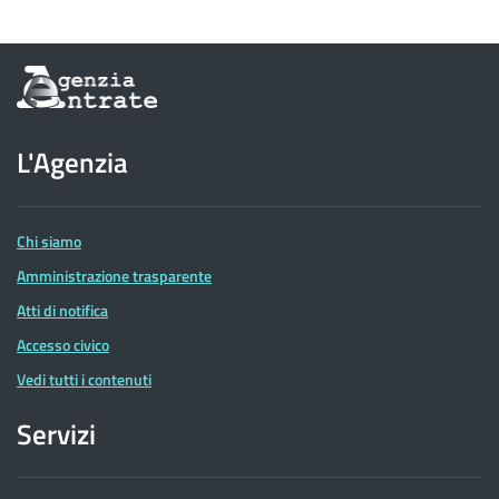
Informazioni
sul
sito
dell'Agenzia
L'Agenzia
delle
Entrate
Chi siamo
Amministrazione trasparente
Atti di notifica
Accesso civico
Vedi tutti i contenuti
Servizi