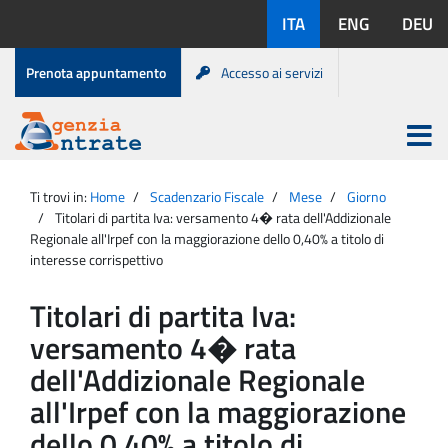
Salta
Lingue
ITA
ENG
DEU
al
disponibili:
contenuto
Menu
Prenota appuntamento
Accesso ai servizi
di
servizio
Apri
menu
Menu
Portale
princip
Agenzia
principale
Ti trovi in:
Home
Scadenzario Fiscale
Mese
Giorno
Entrate
Titolari di partita Iva: versamento 4� rata dell'Addizionale
Regionale all'Irpef con la maggiorazione dello 0,40% a titolo di
interesse corrispettivo
Titolari di partita Iva:
versamento 4� rata
dell'Addizionale Regionale
all'Irpef con la maggiorazione
dello 0,40% a titolo di