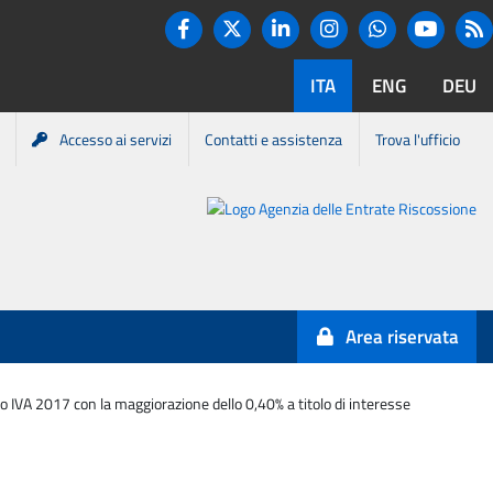
Twitter
R
Facebook
Linkedin
Instagram
You tube
Whatsapp
ITA
ENG
DEU
Accesso ai servizi
Contatti e assistenza
Trova l'ufficio
Portale
Agenzia
Entrate-
Area riservata
Riscossione
o IVA 2017 con la maggiorazione dello 0,40% a titolo di interesse