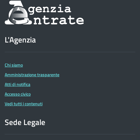
Informazioni
sul
sito
L'Agenzia
dell'Agenzia
delle
Entrate
Chi siamo
Amministrazione trasparente
Atti di notifica
Accesso civico
Vedi tutti i contenuti
Sede Legale