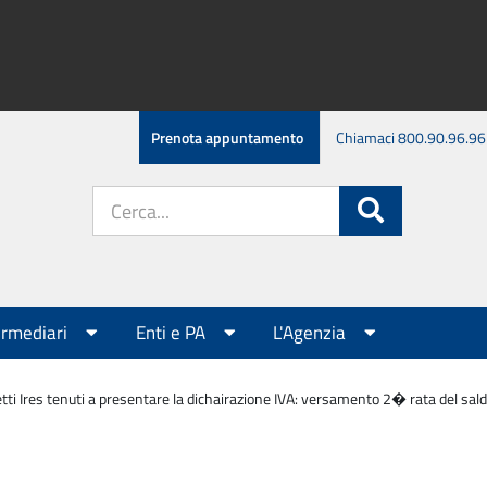
Prenota appuntamento
Chiamaci 800.90.96.96
Cerca
Cerca
nel
sito:
ermediari
Enti e PA
L'Agenzia
tti Ires tenuti a presentare la dichairazione IVA: versamento 2� rata del sald