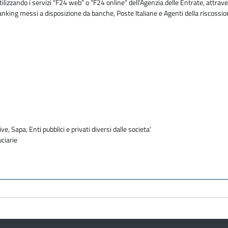
zzando i servizi "F24 web" o "F24 online" dell'Agenzia delle Entrate, attraver
 banking messi a disposizione da banche, Poste Italiane e Agenti della riscossi
e
ve, Sapa, Enti pubblici e privati diversi dalle societa'
uciarie