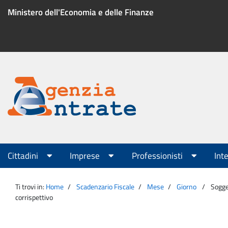
Salta
Ministero dell'Economia e delle Finanze
al
contenuto
Menu
di
servizio
Portale
Agenzia
Menu
Cittadini
Imprese
Professionisti
Int
principale
Entrate
Ti trovi in:
Home
Scadenzario Fiscale
Mese
Giorno
Sogge
corrispettivo