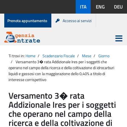
Salta
Lingue
ITA
ENG
DEU
al
disponibili:
contenuto
Menu
Prenota appuntamento
Accesso ai servizi
di
servizio
Apri
menu
Menu
Portale
princip
Agenzia
principale
Ti trovi in:
Home
Scadenzario Fiscale
Mese
Giorno
Entrate
Versamento 3� rata Addizionale Ires per i soggetti che
operano nel campo della ricerca e della coltivazione di idrocarburi
liquidi e gassosi con la maggiorazione dello 0,40% a titolo di
interesse corrispettivo
Versamento 3� rata
Addizionale Ires per i soggetti
che operano nel campo della
ricerca e della coltivazione di