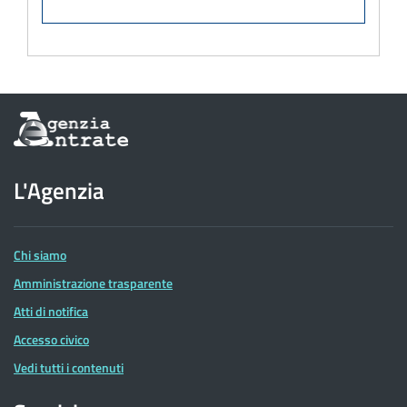
Informazioni
sul
sito
dell'Agenzia
L'Agenzia
delle
Entrate
Chi siamo
Amministrazione trasparente
Atti di notifica
Accesso civico
Vedi tutti i contenuti