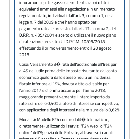
idrocarburi liquidi e gassosi emittenti azioni o titoli
equivalenti ammessi alla negoziazione in un mercato
regolamentato, individuati dall'art. 3, comma 1, della
legge n. 7 del 2009 e che hanno optato per il
pagamento rateale previsto dall'art. 17, comma 2, del
D.P.R. n. 435/2001 e scelto di utilizzare il nuovo piano
di rateazione previsto dal D.P.C.M. 10/08/2018
effettuando il primo versamento entro il 20 agosto
2018
Cosa:
Versamento 3� rata dell'addizionale all'Ires pari
al 4% dell'utile prima delle imposte risultante dal conto
economico qualora dallo stesso risulti un'incidenza
fiscale inferiore al 19%, dovuta a titolo di saldo per
l'anno 2017 e di primo acconto per l'anno 2018,
maggiorando preventivamente l'intero importo da
rateizzare dello 0,40% a titolo di interesse corrispettivo,
con applicazione degli interessi nella misura dello 0,62%
Modalità:
Modello F24 con modalit� telematiche,
direttamente (utilizzando i servizi "F24 web" o "F24
online" dell'Agenzia delle Entrate, attraverso i canali
telematici Fisconline o Entratel oppure ricorrendo,