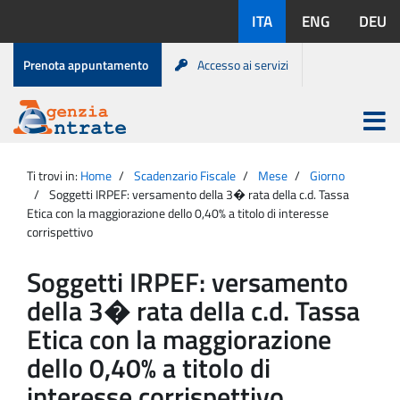
Salta
Lingue
ITA
ENG
DEU
al
disponibili:
contenuto
Menu
Prenota appuntamento
Accesso ai servizi
di
servizio
Apri
menu
Menu
Portale
princip
Agenzia
principale
Ti trovi in:
Home
Scadenzario Fiscale
Mese
Giorno
Entrate
Soggetti IRPEF: versamento della 3� rata della c.d. Tassa
Etica con la maggiorazione dello 0,40% a titolo di interesse
corrispettivo
Soggetti IRPEF: versamento
della 3� rata della c.d. Tassa
Etica con la maggiorazione
dello 0,40% a titolo di
interesse corrispettivo