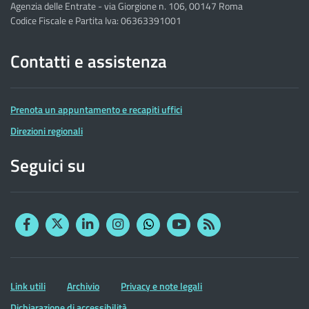
Agenzia delle Entrate - via Giorgione n. 106, 00147 Roma
Codice Fiscale e Partita Iva: 06363391001
Contatti e assistenza
Prenota un appuntamento e recapiti uffici
Direzioni regionali
Seguici su
Facebook
Twitter
Linkedin
Instagram
YouTube
RSS
Whatsapp
Altre
Link utili
Archivio
Privacy e note legali
informazioni
Dichiarazione di accessibilità