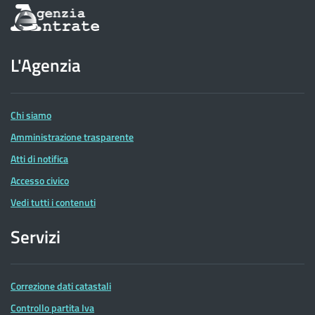
Informazioni
sul
sito
dell'Agenzia
L'Agenzia
delle
Entrate
Chi siamo
Amministrazione trasparente
Atti di notifica
Accesso civico
Vedi tutti i contenuti
Servizi
Correzione dati catastali
Controllo partita Iva