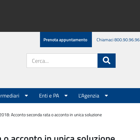
Prenota appuntamento
Chiamaci 800.90.96.96
Cerca
Cerca
nel
sito:
ermediari
Enti e PA
L'Agenzia
2018: Acconto seconda rata o acconto in unica soluzione
 o acconto in unica soluzione