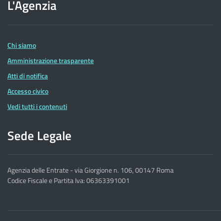
L'Agenzia
dell'Agenzia
delle
Entrate
Chi siamo
Amministrazione trasparente
Atti di notifica
Accesso civico
Vedi tutti i contenuti
Sede Legale
Agenzia delle Entrate - via Giorgione n. 106, 00147 Roma
Codice Fiscale e Partita Iva: 06363391001