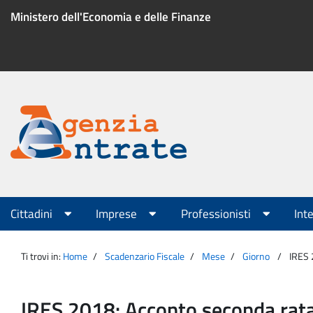
Salta
Ministero dell'Economia e delle Finanze
al
contenuto
Menu
di
servizio
Portale
Agenzia
Menu
Cittadini
Imprese
Professionisti
Int
principale
Entrate
Ti trovi in:
Home
Scadenzario Fiscale
Mese
Giorno
IRES 
IRES 2018: Acconto seconda rata