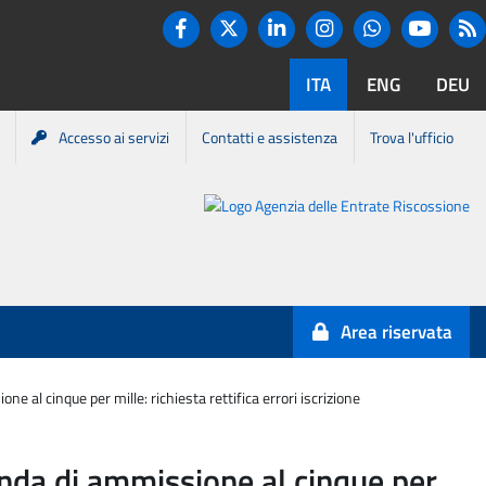
Twitter
R
Facebook
Linkedin
Instagram
You tube
Whatsapp
ITA
ENG
DEU
Accesso ai servizi
Contatti e assistenza
Trova l'ufficio
Portale
Agenzia
Entrate-
Area riservata
Riscossione
 al cinque per mille: richiesta rettifica errori iscrizione
anda di ammissione al cinque per