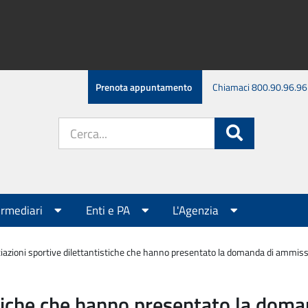
Prenota appuntamento
Chiamaci 800.90.96.96
Cerca
Cerca
nel
sito:
ermediari
Enti e PA
L'Agenzia
iazioni sportive dilettantistiche che hanno presentato la domanda di ammissione
stiche che hanno presentato la dom