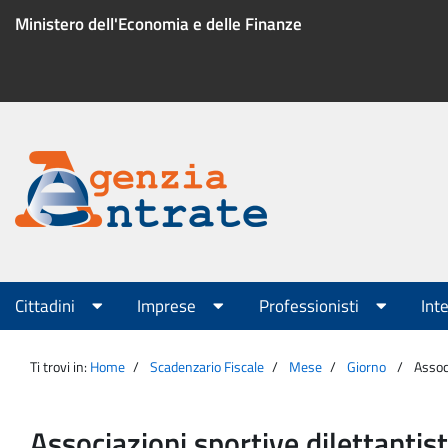
Salta
Ministero dell'Economia e delle Finanze
al
contenuto
Menu
di
servizio
Portale
Agenzia
Menu
Cittadini
Imprese
Professionisti
Int
principale
Entrate
Ti trovi in:
Home
Scadenzario Fiscale
Mese
Giorno
Assoc
Associazioni sportive dilettanti