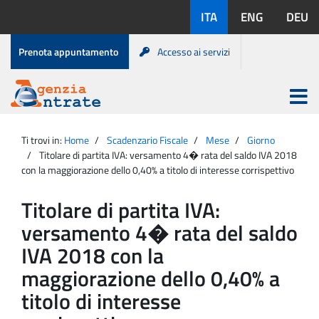
Salta
Lingue
ITA
ENG
DEU
al
disponibili:
contenuto
Menu
Prenota appuntamento
Accesso ai servizi
di
servizio
Apri
menu
Menu
Portale
princip
Agenzia
principale
Ti trovi in:
Home
Scadenzario Fiscale
Mese
Giorno
Entrate
Titolare di partita IVA: versamento 4� rata del saldo IVA 2018
con la maggiorazione dello 0,40% a titolo di interesse corrispettivo
Titolare di partita IVA:
versamento 4� rata del saldo
IVA 2018 con la
maggiorazione dello 0,40% a
titolo di interesse