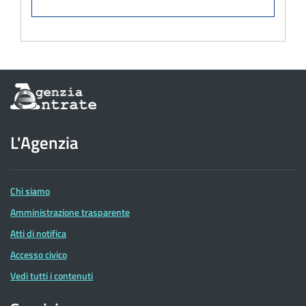
Informazioni
sul
sito
dell'Agenzia
L'Agenzia
delle
Entrate
Chi siamo
Amministrazione trasparente
Atti di notifica
Accesso civico
Vedi tutti i contenuti