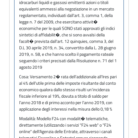
idrocarburi liquidi e gassosi emittenti azioni o titoli
equivalenti ammessi alla negoziazione in un mercato
regolamentato, individuati dall'art. 3, comma 1, della
legge n. 7 del 2009, che esercitano attivit�
economiche per le quali SONO stati approvati gli indici
sintetici di affidabilit�, che si sono avvalsi della
facolt� prevista dall'art. 12 quinquies, comma 3, del
D.L 30 aprile 2019, n. 34, convertito dalla L. 28 giugno
2019, n. 58, e che hanno scelto il pagamento rateale
seguendo i criteri precisati dalla Risoluzione n. 71 del 1
agosto 2019
Cosa:
Versamento 2� rata dell'addizionale all'Ires pari
al 4% dell'utile prima delle imposte risultante dal conto
economico qualora dallo stesso risulti un'incidenza
fiscale inferiore al 19%, dovuta a titolo di saldo per
l'anno 2018 e di primo acconto per l'anno 2019, con
applicazione degli interessi nella misura dello 0,18 %
Modalità:
Modello F24 con modalit� telematiche,
direttamente (utilizzando i servizi "F24 web" o "F24
online" dell'Agenzia delle Entrate, attraverso i canali
telematici Fisconline o Entratel oppure ricorrendo,