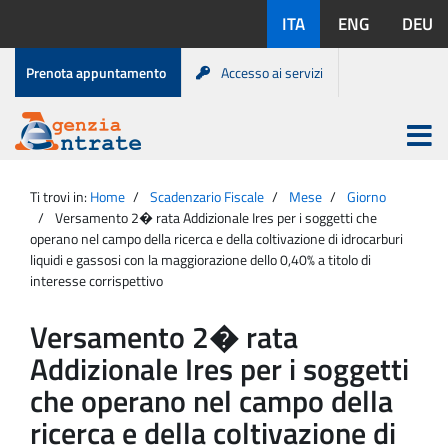
Salta
Lingue
ITA
ENG
DEU
al
disponibili:
contenuto
Menu
Prenota appuntamento
Accesso ai servizi
di
servizio
Apri
menu
Menu
Portale
princip
Agenzia
principale
Ti trovi in:
Home
Scadenzario Fiscale
Mese
Giorno
Entrate
Versamento 2� rata Addizionale Ires per i soggetti che
operano nel campo della ricerca e della coltivazione di idrocarburi
liquidi e gassosi con la maggiorazione dello 0,40% a titolo di
interesse corrispettivo
Versamento 2� rata
Addizionale Ires per i soggetti
che operano nel campo della
ricerca e della coltivazione di