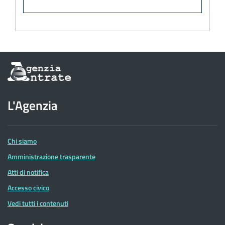
Informazioni
sul
sito
dell'Agenzia
L'Agenzia
delle
Entrate
Chi siamo
Amministrazione trasparente
Atti di notifica
Accesso civico
Vedi tutti i contenuti