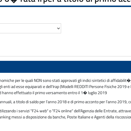
nomiche per le quali NON sono stati approvati gli indici sintetici di affidabilit�
degli enti ad esse equiparati e dell'Irap (Modelli REDDITI Persone Fisiche 201
d hanno effettuato il primo versamento entro il 1� luglio 2019
nnuali, a titolo di saldo per l'anno 2018 e di primo acconto per l'anno 2019, c
zzando i servizi "F24 web" o "F24 online" dell'Agenzia delle Entrate, attraver
 banking messi a disposizione da banche, Poste Italiane e Agenti della riscossi