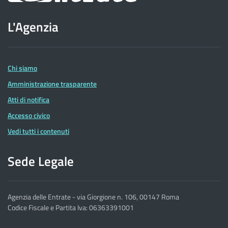
sito
L'Agenzia
dell'Agenzia
delle
Entrate
Chi siamo
Amministrazione trasparente
Atti di notifica
Accesso civico
Vedi tutti i contenuti
Sede Legale
Agenzia delle Entrate - via Giorgione n. 106, 00147 Roma
Codice Fiscale e Partita Iva: 06363391001