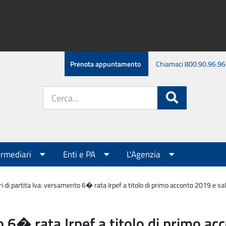
Prenota appuntamento
Chiamaci 800.90.96.96
Cerca
Cerca
nel
sito:
ermediari
Enti e PA
L'Agenzia
ari di partita Iva: versamento 6� rata Irpef a titolo di primo acconto 2019 e s
to 6� rata Irpef a titolo di primo 