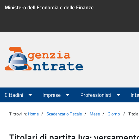
Salta
Ministero dell'Economia e delle Finanze
al
contenuto
Menu
di
servizio
Portale
Agenzia
Menu
Cittadini
Imprese
Professionisti
Int
principale
Entrate
Ti trovi in:
Home
Scadenzario Fiscale
Mese
Giorno
Titol
Titolari di partita Iva: versamen