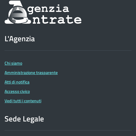
Informazioni
sul
sito
L'Agenzia
dell'Agenzia
delle
Entrate
Chi siamo
Amministrazione trasparente
Atti di notifica
Accesso civico
Vedi tutti i contenuti
Sede Legale