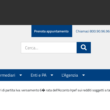
Prenota appuntamento
Chiamaci 800.90.96.96
Cerca
Cerca
nel
sito:
ermediari
Enti e PA
L'Agenzia
ri di partita Iva: versamento 6� rata dell'Acconto Irpef sui redditi soggetti a