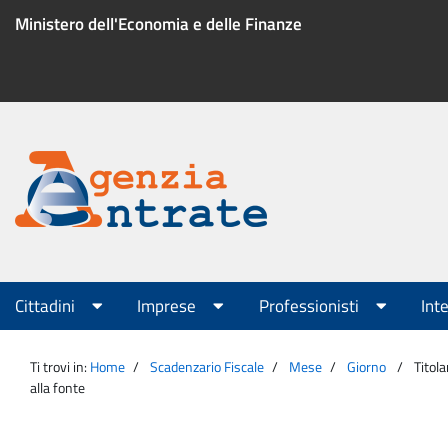
Salta
Ministero dell'Economia e delle Finanze
al
contenuto
Menu
di
servizio
Portale
Agenzia
Menu
Cittadini
Imprese
Professionisti
Int
principale
Entrate
Ti trovi in:
Home
Scadenzario Fiscale
Mese
Giorno
Titola
alla fonte