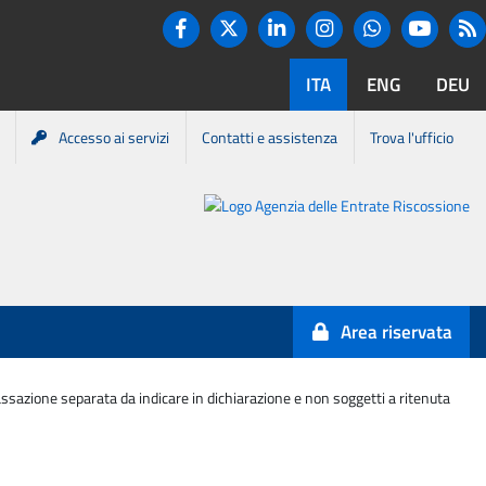
Twitter
R
Facebook
Linkedin
Instagram
You tube
Whatsapp
ITA
ENG
DEU
Accesso ai servizi
Contatti e assistenza
Trova l'ufficio
Portale
Agenzia
Entrate-
Area riservata
Riscossione
 tassazione separata da indicare in dichiarazione e non soggetti a ritenuta