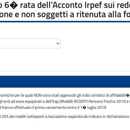
to 6� rata dell'Acconto Irpef sui red
ione e non soggetti a ritenuta alla f
nomiche per le quali NON sono stati approvati gli indici sintetici di affidabilit�
degli enti ad esse equiparati e dell'Irap (Modelli REDDITI Persone Fisiche 201
d hanno effettuato il primo versamento entro il 1� luglio 2019
0% dei redditi sottoposti a tassazione separata da indicare in dichiarazione e