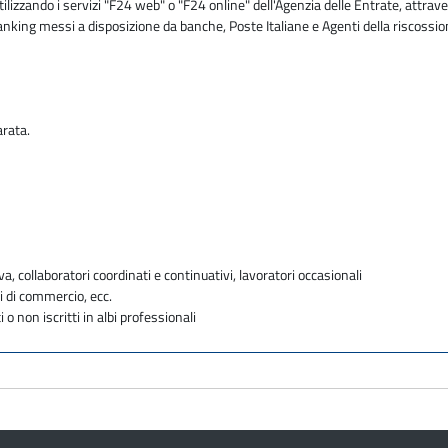
zzando i servizi "F24 web" o "F24 online" dell'Agenzia delle Entrate, attraver
 banking messi a disposizione da banche, Poste Italiane e Agenti della riscossi
arata.
va, collaboratori coordinati e continuativi, lavoratori occasionali
i di commercio, ecc.
i o non iscritti in albi professionali