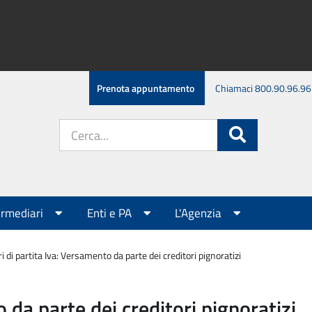
Prenota appuntamento
Chiamaci 800.90.96.96
Cerca
Cerca
nel
sito:
ermediari
Enti e PA
L'Agenzia
ri di partita Iva: Versamento da parte dei creditori pignoratizi
o da parte dei creditori pignoratizi