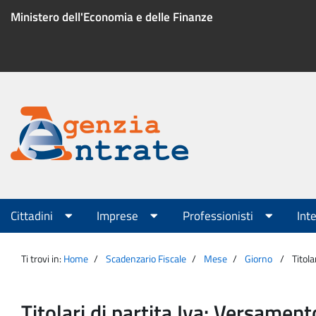
Salta
Ministero dell'Economia e delle Finanze
al
contenuto
Menu
di
servizio
Portale
Agenzia
Menu
Cittadini
Imprese
Professionisti
Int
principale
Entrate
Ti trovi in:
Home
Scadenzario Fiscale
Mese
Giorno
Titola
Titolari di partita Iva: Versament