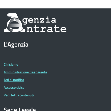
Informazioni
sul
sito
L'Agenzia
dell'Agenzia
delle
Entrate
Chi siamo
Amministrazione trasparente
Atti di notifica
Accesso civico
Vedi tutti i contenuti
Sede Legale