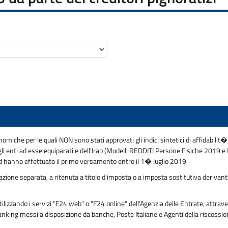
nomiche per le quali NON sono stati approvati gli indici sintetici di affidabilit�
degli enti ad esse equiparati e dell'Irap (Modelli REDDITI Persone Fisiche 201
d hanno effettuato il primo versamento entro il 1� luglio 2019
ione separata, a ritenuta a titolo d'imposta o a imposta sostitutiva derivant
zzando i servizi "F24 web" o "F24 online" dell'Agenzia delle Entrate, attraver
 banking messi a disposizione da banche, Poste Italiane e Agenti della riscossi