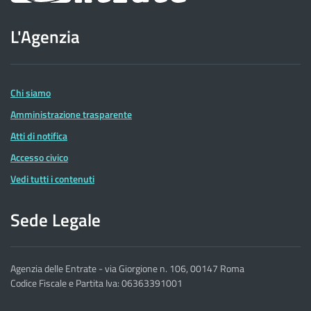
sito
L'Agenzia
dell'Agenzia
delle
Entrate
Chi siamo
Amministrazione trasparente
Atti di notifica
Accesso civico
Vedi tutti i contenuti
Sede Legale
Agenzia delle Entrate - via Giorgione n. 106, 00147 Roma
Codice Fiscale e Partita Iva: 06363391001