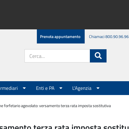
Prenota appuntamento
Chiamaci 800.90.96.96
Cerca
Cerca
nel
sito:
ermediari
Enti e PA
L'Agenzia
e forfetario agevolato: versamento terza rata imposta sostitutiva
samento terza rata imposta sostitu