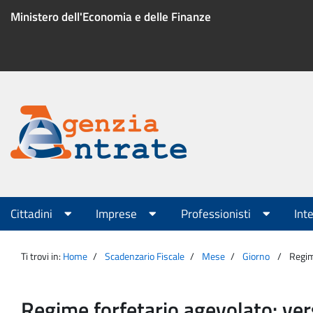
Salta
Ministero dell'Economia e delle Finanze
al
contenuto
Menu
di
servizio
Portale
Agenzia
Menu
Cittadini
Imprese
Professionisti
Int
principale
Entrate
Ti trovi in:
Home
Scadenzario Fiscale
Mese
Giorno
Regim
Regime forfetario agevolato: ver