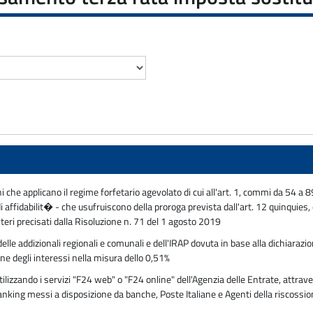
i che applicano il regime forfetario agevolato di cui all'art. 1, commi da 54 a
 affidabilit� - che usufruiscono della proroga prevista dall'art. 12 quinquies,
teri precisati dalla Risoluzione n. 71 del 1 agosto 2019
lle addizionali regionali e comunali e dell'IRAP dovuta in base alla dichiarazio
ne degli interessi nella misura dello 0,51%
zzando i servizi "F24 web" o "F24 online" dell'Agenzia delle Entrate, attraver
 banking messi a disposizione da banche, Poste Italiane e Agenti della riscossi