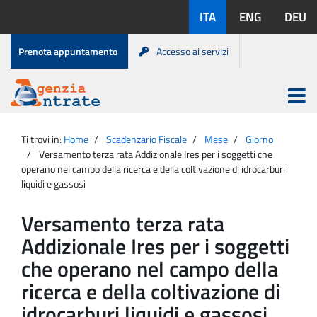
Salta
Lingue
ITA
ENG
DEU
al
disponibili:
contenuto
Menu
Prenota appuntamento
Accesso ai servizi
di
servizio
Apri
menu
Menu
Portale
princip
Agenzia
principale
Ti trovi in:
Home
Scadenzario Fiscale
Mese
Giorno
Entrate
Versamento terza rata Addizionale Ires per i soggetti che
operano nel campo della ricerca e della coltivazione di idrocarburi
liquidi e gassosi
Versamento terza rata
Addizionale Ires per i soggetti
che operano nel campo della
ricerca e della coltivazione di
idrocarburi liquidi e gassosi