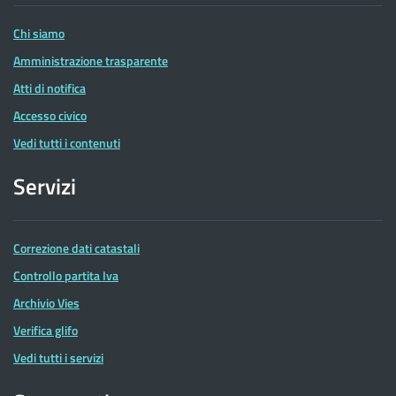
Entrate
Chi siamo
Amministrazione trasparente
Atti di notifica
Accesso civico
Vedi tutti i contenuti
Servizi
Correzione dati catastali
Controllo partita Iva
Archivio Vies
Verifica glifo
Vedi tutti i servizi