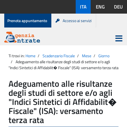
Salta
Lingue
ITA
ENG
DEU
al
disponibili:
contenuto
Menu
Prenota appuntamento
Accesso ai servizi
di
servizio
Apri
menu
Menu
Portale
princip
Agenzia
principale
Ti trovi in:
Home
Scadenzario Fiscale
Mese
Giorno
Entrate
Adeguamento alle risultanze degli studi di settore e/o agli
"Indici Sintetici di Affidabilit� Fiscale" (ISA): versamento terza rata
Adeguamento alle risultanze
degli studi di settore e/o agli
"Indici Sintetici di Affidabilit�
Fiscale" (ISA): versamento
terza rata