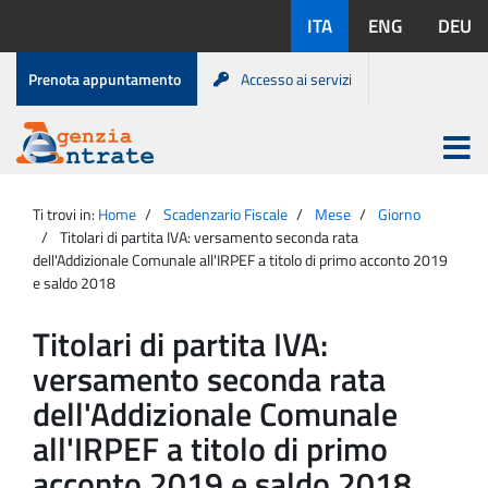
Salta
Lingue
ITA
ENG
DEU
al
disponibili:
contenuto
Menu
Prenota appuntamento
Accesso ai servizi
di
servizio
Apri
menu
Menu
Portale
princip
Agenzia
principale
Ti trovi in:
Home
Scadenzario Fiscale
Mese
Giorno
Entrate
Titolari di partita IVA: versamento seconda rata
dell'Addizionale Comunale all'IRPEF a titolo di primo acconto 2019
e saldo 2018
Titolari di partita IVA:
versamento seconda rata
dell'Addizionale Comunale
all'IRPEF a titolo di primo
acconto 2019 e saldo 2018