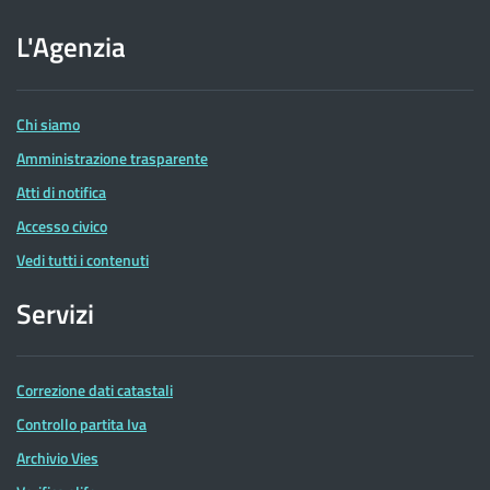
sito
dell'Agenzia
L'Agenzia
delle
Entrate
Chi siamo
Amministrazione trasparente
Atti di notifica
Accesso civico
Vedi tutti i contenuti
Servizi
Correzione dati catastali
Controllo partita Iva
Archivio Vies