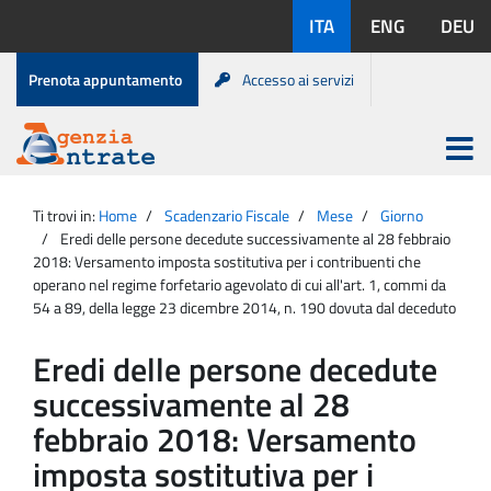
Salta
Lingue
ITA
ENG
DEU
al
disponibili:
contenuto
Menu
Prenota appuntamento
Accesso ai servizi
di
servizio
Apri
menu
Menu
Portale
princip
Agenzia
principale
Ti trovi in:
Home
Scadenzario Fiscale
Mese
Giorno
Entrate
Eredi delle persone decedute successivamente al 28 febbraio
2018: Versamento imposta sostitutiva per i contribuenti che
operano nel regime forfetario agevolato di cui all'art. 1, commi da
54 a 89, della legge 23 dicembre 2014, n. 190 dovuta dal deceduto
Eredi delle persone decedute
successivamente al 28
febbraio 2018: Versamento
imposta sostitutiva per i