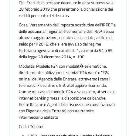
Chi:
Eredi delle persone decedute in data successiva al
28 febbraio 2019 che presentano la dichiarazione dei
redditi per conto del de cuius
Cosa:
Versamento dell'imposta sostitutiva dell'IRPEF e
delle addizionali regionali e comunali e dell'IRAP, senza
alcuna maggiorazione, dovuta dal deceduto, a titolo di
saldo per il 2018, che si era avvalso del regime
forfetario agevolato di cui all'art. 1, commi da 54 a 89,
della legge 23 dicembre 2014, n. 190
Modalità:
Modello F24 con modalit� telematiche,
direttamente (utilizzando i servizi "F24 web" o "F24
online" dell'Agenzia delle Entrate, attraverso i canali
telematici Fisconline o Entratel oppure ricorrendo,
tranne nel caso di modello F24 a saldo zero, ai servizi di
internet banking messi a disposizione da banche,
Poste Italiane e Agenti della riscossione convenzionati
con l'Agenzia delle Entrate) oppure tramite
intermediario abilitato
Codici Tributo:
1792 - Imposta sostitutiva sul regime forfetario -