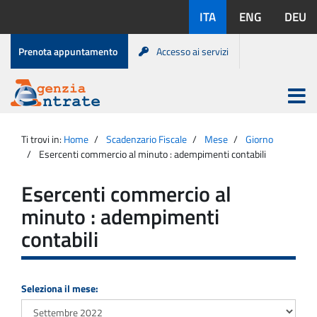
Salta
Lingue
ITA
ENG
DEU
al
disponibili:
contenuto
Menu
Prenota appuntamento
Accesso ai servizi
di
servizio
Apri
menu
Menu
Portale
princip
Agenzia
principale
Ti trovi in:
Home
Scadenzario Fiscale
Mese
Giorno
Entrate
Esercenti commercio al minuto : adempimenti contabili
Esercenti commercio al
minuto : adempimenti
contabili
Seleziona il mese: