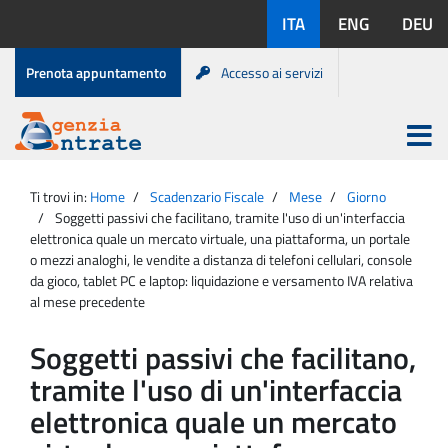
Salta
Lingue
ITA
ENG
DEU
al
disponibili:
contenuto
Menu
Prenota appuntamento
Accesso ai servizi
di
servizio
Apri
menu
Menu
Portale
princip
Agenzia
principale
Ti trovi in:
Home
Scadenzario Fiscale
Mese
Giorno
Entrate
Soggetti passivi che facilitano, tramite l'uso di un'interfaccia
elettronica quale un mercato virtuale, una piattaforma, un portale
o mezzi analoghi, le vendite a distanza di telefoni cellulari, console
da gioco, tablet PC e laptop: liquidazione e versamento IVA relativa
al mese precedente
Soggetti passivi che facilitano,
tramite l'uso di un'interfaccia
elettronica quale un mercato