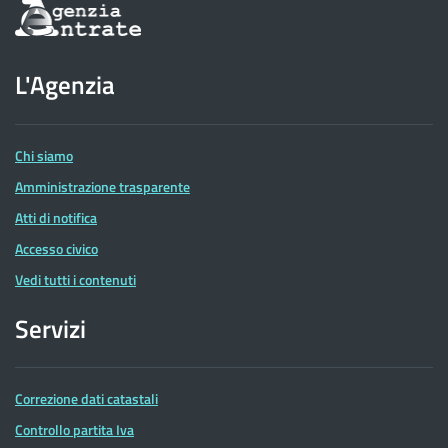
Informazioni
sul
sito
dell'Agenzia
L'Agenzia
delle
Entrate
Chi siamo
Amministrazione trasparente
Atti di notifica
Accesso civico
Vedi tutti i contenuti
Servizi
Correzione dati catastali
Controllo partita Iva