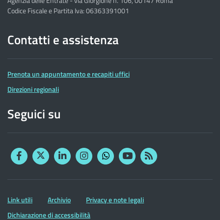
Agenzia delle Entrate - via Giorgione n. 106, 00147 Roma
Codice Fiscale e Partita Iva: 06363391001
Contatti e assistenza
Prenota un appuntamento e recapiti uffici
Direzioni regionali
Seguici su
Facebook
Twitter
Linkedin
Instagram
YouTube
RSS
Whatsapp
Altre
Link utili
Archivio
Privacy e note legali
informazioni
Dichiarazione di accessibilità