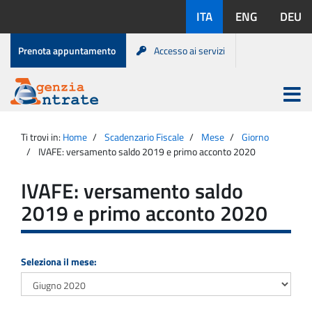
Salta
Lingue
ITA
ENG
DEU
al
disponibili:
contenuto
Menu
Prenota appuntamento
Accesso ai servizi
di
servizio
Apri
menu
Menu
Portale
princip
Agenzia
principale
Ti trovi in:
Home
Scadenzario Fiscale
Mese
Giorno
Entrate
IVAFE: versamento saldo 2019 e primo acconto 2020
IVAFE: versamento saldo
2019 e primo acconto 2020
Seleziona il mese: