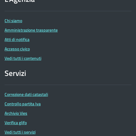
delle
Entrate
Chi siamo
Amministrazione trasparente
Atti di notifica
Accesso civico
Vedi tutti i contenuti
Servizi
Correzione dati catastali
Controllo partita Iva
Archivio Vies
Verifica glifo
Vedi tutti i servizi