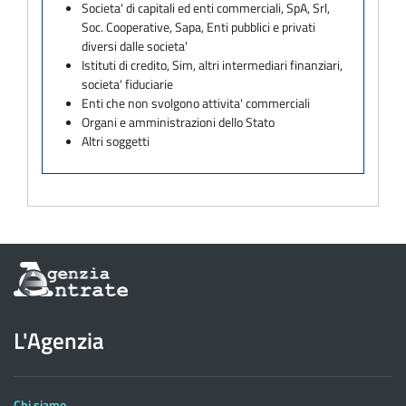
Societa' di capitali ed enti commerciali, SpA, Srl,
Soc. Cooperative, Sapa, Enti pubblici e privati
diversi dalle societa'
Istituti di credito, Sim, altri intermediari finanziari,
societa' fiduciarie
Enti che non svolgono attivita' commerciali
Organi e amministrazioni dello Stato
Altri soggetti
Informazioni
sul
sito
dell'Agenzia
L'Agenzia
delle
Entrate
Chi siamo