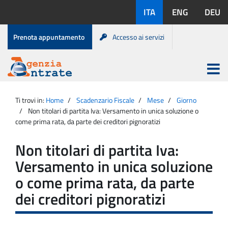
Salta
Lingue
ITA
ENG
DEU
al
disponibili:
contenuto
Menu
Prenota appuntamento
Accesso ai servizi
di
servizio
Apri
menu
Menu
Portale
princip
Agenzia
principale
Ti trovi in:
Home
Scadenzario Fiscale
Mese
Giorno
Entrate
Non titolari di partita Iva: Versamento in unica soluzione o
come prima rata, da parte dei creditori pignoratizi
Non titolari di partita Iva:
Versamento in unica soluzione
o come prima rata, da parte
dei creditori pignoratizi