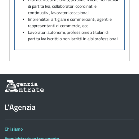
di partita Iva, collaboratori coordinati e
continuativi, lavoratori occasionali
Imprenditori artigiani e commercianti, agenti e
rappresentanti di commercio, ecc.
Lavoratori autonomi, professionisti titolari di
partita Iva iscritti o non iscritti in albi professionali
Informazioni
sul
sito
dell'Agenzia
L'Agenzia
delle
Entrate
Chi siamo
Amministrazione trasparente