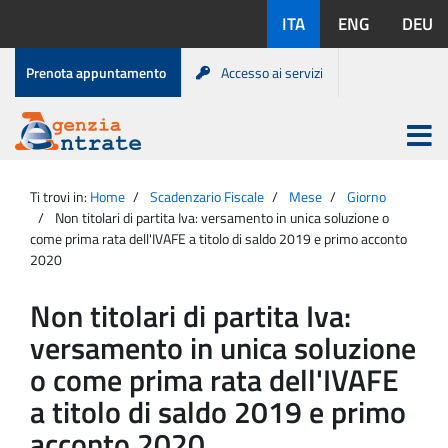
Salta
Lingue
ITA
ENG
DEU
al
disponibili:
contenuto
Menu
Prenota appuntamento
Accesso ai servizi
di
servizio
Apri
menu
Menu
Portale
princip
Agenzia
principale
Ti trovi in:
Home
Scadenzario Fiscale
Mese
Giorno
Entrate
Non titolari di partita Iva: versamento in unica soluzione o
come prima rata dell'IVAFE a titolo di saldo 2019 e primo acconto
2020
Non titolari di partita Iva:
versamento in unica soluzione
o come prima rata dell'IVAFE
a titolo di saldo 2019 e primo
acconto 2020