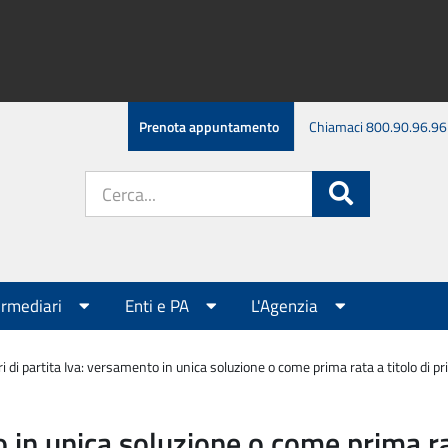
Prenota appuntamento
Chiamaci 800.90.96.96
Cerca
Cerca
nel
sito:
ermediari
Enti e PA
L'Agenzia
ari di partita Iva: versamento in unica soluzione o come prima rata a titolo di
to in unica soluzione o come prima r