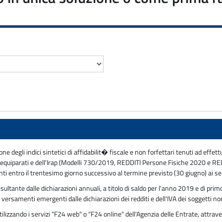
one degli indici sintetici di affidabilit� fiscale e non forfettari tenuti ad effet
sse equiparati e dell'Irap (Modelli 730/2019, REDDITI Persone Fisiche 2020 e 
ti entro il trentesimo giorno successivo al termine previsto (30 giugno) ai se
sultante dalle dichiarazioni annuali, a titolo di saldo per l'anno 2019 e di pri
versamenti emergenti dalle dichiarazioni dei redditi e dell'IVA dei soggetti non
zzando i servizi "F24 web" o "F24 online" dell'Agenzia delle Entrate, attraver