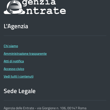
Informazioni
sul
sito
L'Agenzia
dell'Agenzia
delle
Entrate
Chi siamo
Amministrazione trasparente
Atti di notifica
Accesso civico
Vedi tutti i contenuti
Sede Legale
Agenzia delle Entrate - via Giorgione n. 106, 00147 Roma