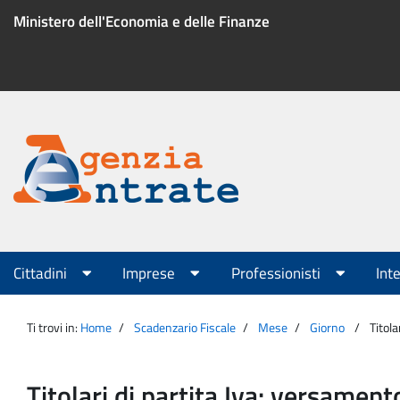
Salta
Ministero dell'Economia e delle Finanze
al
contenuto
Menu
di
servizio
Portale
Agenzia
Menu
Cittadini
Imprese
Professionisti
Int
principale
Entrate
Ti trovi in:
Home
Scadenzario Fiscale
Mese
Giorno
Titol
Titolari di partita Iva: versamen