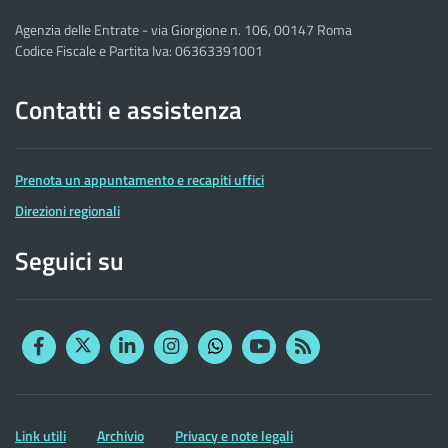
Agenzia delle Entrate - via Giorgione n. 106, 00147 Roma
Codice Fiscale e Partita Iva: 06363391001
Contatti e assistenza
Prenota un appuntamento e recapiti uffici
Direzioni regionali
Seguici su
Facebook
Twitter
Linkedin
Instagram
YouTube
RSS
Whatsapp
Altre
Link utili
Archivio
Privacy e note legali