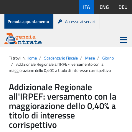
Salta
Lingue
ITA
ENG
DEU
al
disponibili:
contenuto
Menu
Prenota appuntamento
Accesso ai servizi
di
servizio
Apri
menu
Menu
Portale
princip
Agenzia
principale
Ti trovi in:
Home
Scadenzario Fiscale
Mese
Giorno
Entrate
Addizionale Regionale all'IRPEF: versamento con la
maggiorazione dello 0,40% a titolo di interesse corrispettivo
Addizionale Regionale
all'IRPEF: versamento con la
maggiorazione dello 0,40% a
titolo di interesse
corrispettivo