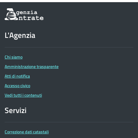
Informazioni
sul
sito
dell'Agenzia
L'Agenzia
delle
Entrate
Chi siamo
Amministrazione trasparente
Atti di notifica
Accesso civico
Vedi tutti i contenuti
Servizi
Correzione dati catastali