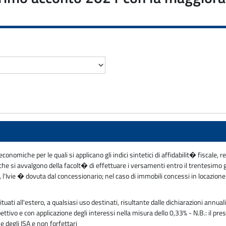
nomiche per le quali si applicano gli indici sintetici di affidabilit� fiscale, resi
ati che si avvalgono della facolt� di effettuare i versamenti entro il trentesim
l'Ivie � dovuta dal concessionario; nel caso di immobili concessi in locazione f
ti all'estero, a qualsiasi uso destinati, risultante dalle dichiarazioni annuali
pettivo e con applicazione degli interessi nella misura dello 0,33% - N.B.: il
ne degli ISA e non forfettari