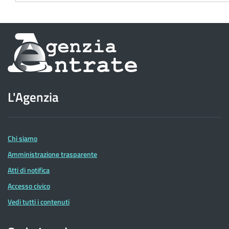
Informazioni
sul
sito
L'Agenzia
dell'Agenzia
delle
Entrate
Chi siamo
Amministrazione trasparente
Atti di notifica
Accesso civico
Vedi tutti i contenuti