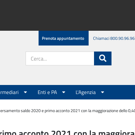
Prenota appuntamento
Chiamaci 800.90.96.96
Cerca
Cerca
nel
sito:
ermediari
Enti e PA
L'Agenzia
 versamento saldo 2020 e primo acconto 2021 con la maggiorazione dello 0,40% 
imo acconto 2021 con la maggiorazi