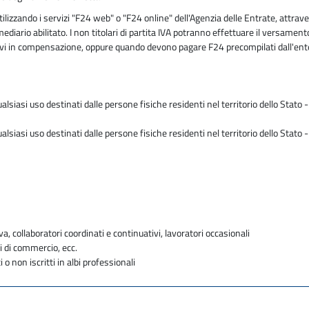
zzando i servizi "F24 web" o "F24 online" dell'Agenzia delle Entrate, attraver
mediario abilitato. I non titolari di partita IVA potranno effettuare il versam
butivi in compensazione, oppure quando devono pagare F24 precompilati dall'en
ualsiasi uso destinati dalle persone fisiche residenti nel territorio dello Stato
ualsiasi uso destinati dalle persone fisiche residenti nel territorio dello Stato
va, collaboratori coordinati e continuativi, lavoratori occasionali
i di commercio, ecc.
i o non iscritti in albi professionali