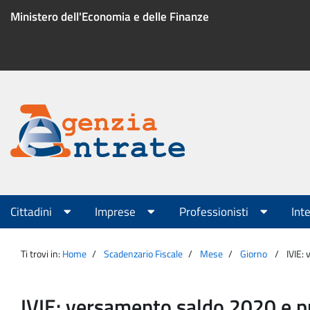
Salta
Ministero dell'Economia e delle Finanze
al
contenuto
Menu
di
servizio
Portale
Agenzia
Menu
Cittadini
Imprese
Professionisti
Int
principale
Entrate
Ti trovi in:
Home
Scadenzario Fiscale
Mese
Giorno
IVIE:
IVIE: versamento saldo 2020 e pr