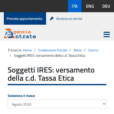
Salta
Lingue
ITA
ENG
DEU
al
disponibili:
contenuto
Menu
Prenota appuntamento
Accesso ai servizi
di
servizio
Apri
menu
Menu
Portale
princip
Agenzia
principale
Ti trovi in:
Home
Scadenzario Fiscale
Mese
Giorno
Entrate
Soggetti IRES: versamento della c.d. Tassa Etica
Soggetti IRES: versamento
della c.d. Tassa Etica
Seleziona il mese: