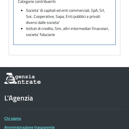
Categorie contribuenti:
Societa' di capitali ed enti commerciali, SpA, Srl,
Soc. Cooperative, Sapa, Enti pubblici e privati
diversi dalle societa'
Istituti di credito, Sim, altri intermediari finanziari,
societa' fiduciarie
Informazioni
sul
sito
dell'Agenzia
L'Agenzia
delle
Entrate
Chi siamo
Amministrazione trasparente