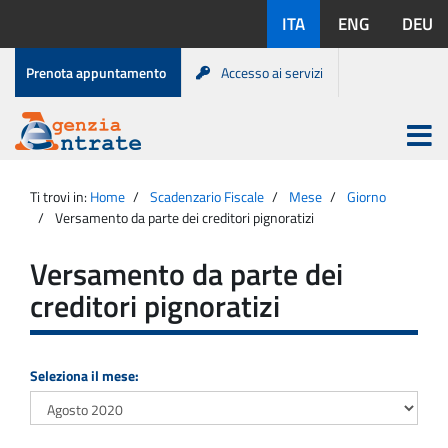
Salta
Lingue
ITA
ENG
DEU
al
disponibili:
contenuto
Menu
Prenota appuntamento
Accesso ai servizi
di
servizio
Apri
menu
Menu
Portale
princip
Agenzia
principale
Ti trovi in:
Home
Scadenzario Fiscale
Mese
Giorno
Entrate
Versamento da parte dei creditori pignoratizi
Versamento da parte dei
creditori pignoratizi
Seleziona il mese: