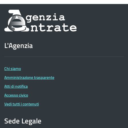
Informazioni
sul
sito
L'Agenzia
dell'Agenzia
delle
Entrate
Chi siamo
Amministrazione trasparente
Atti di notifica
Accesso civico
Vedi tutti i contenuti
Sede Legale