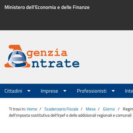
Salta
Ministero dell'Economia e delle Finanze
al
contenuto
Menu
di
servizio
Portale
Agenzia
Menu
Cittadini
Imprese
Professionisti
Int
principale
Entrate
Ti trovi in:
Home
Scadenzario Fiscale
Mese
Giorno
Regim
dell'imposta sostitutiva dell'Irpef e delle addizionali regionali e comunali