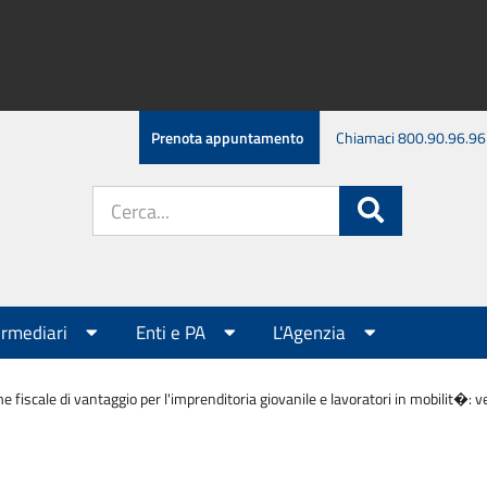
Prenota appuntamento
Chiamaci 800.90.96.96
Cerca
Cerca
nel
sito:
ermediari
Enti e PA
L'Agenzia
e fiscale di vantaggio per l'imprenditoria giovanile e lavoratori in mobilit