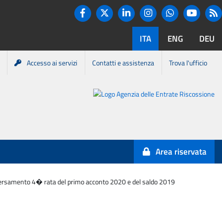
Twitter
R
Facebook
Linkedin
Instagram
You tube
Whatsapp
ITA
ENG
DEU
Accesso ai servizi
Contatti e assistenza
Trova l'ufficio
Portale
Agenzia
Entrate-
Area riservata
Riscossione
�: versamento 4� rata del primo acconto 2020 e del saldo 2019