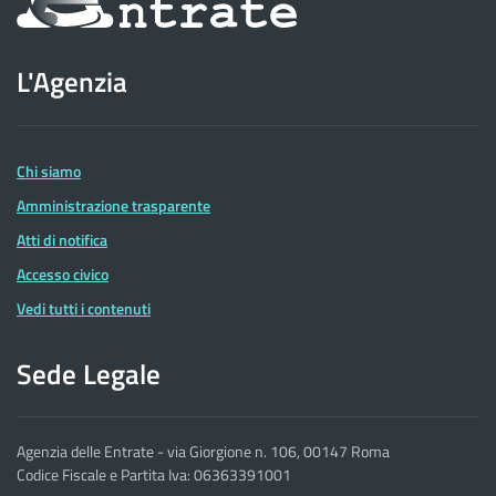
sul
sito
L'Agenzia
dell'Agenzia
delle
Entrate
Chi siamo
Amministrazione trasparente
Atti di notifica
Accesso civico
Vedi tutti i contenuti
Sede Legale
Agenzia delle Entrate - via Giorgione n. 106, 00147 Roma
Codice Fiscale e Partita Iva: 06363391001