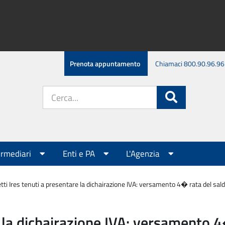
Prenota appuntamento
Chiamaci 800.90.96.96
Cerca
Cerca
nel
sito:
ermediari
Enti e PA
L'Agenzia
tti Ires tenuti a presentare la dichairazione IVA: versamento 4� rata del sal
e la dichairazione IVA: versamento 