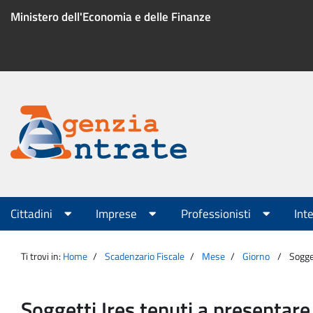
Salta
Ministero dell'Economia e delle Finanze
al
contenuto
Menu
di
servizio
Portale
Agenzia
Menu
Cittadini
Imprese
Professionisti
Int
principale
Entrate
Ti trovi in:
Home
Scadenzario Fiscale
Mese
Giorno
Sogge
Soggetti Ires tenuti a presentar