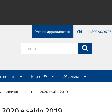
Prenota appuntamento
Chiamaci 800.90.96.96
Cerca
Cerca
nel
sito:
ermediari
Enti e PA
L'Agenzia
 versamento primo acconto 2020 e saldo 2019
 2020 e saldo 2019