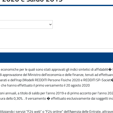
economiche per le quali sono stati approvati gli indici sintetici di affidabili
o di approvazione del Ministro dell'economia e delle finanze, tenuti ad effettuare
iparati e dell'Irap (Modelli REDDITI Persone Fisiche 2020 e REDDITI SP-Socie
e che hanno effettuato il primo versamento il 20 agosto 2020
ioni annuali, a titolo di saldo per l'anno 2019 e di primo acconto per l'anno 
misura dello 0,30%. . Il versamento � effettuato esclusivamente dai soggetti in
zzando i servizi "F24 web" o "F24 online" dell'Agenzia delle Entrate, attraver