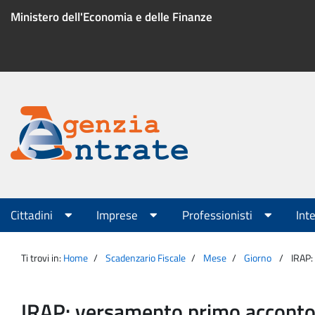
Salta
Ministero dell'Economia e delle Finanze
al
contenuto
Menu
di
servizio
Portale
Agenzia
Menu
Cittadini
Imprese
Professionisti
Int
principale
Entrate
Ti trovi in:
Home
Scadenzario Fiscale
Mese
Giorno
IRAP:
IRAP: versamento primo acconto