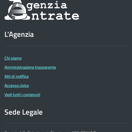
Informazioni
sul
sito
L'Agenzia
dell'Agenzia
delle
Entrate
Chi siamo
Amministrazione trasparente
Atti di notifica
Accesso civico
Vedi tutti i contenuti
Sede Legale