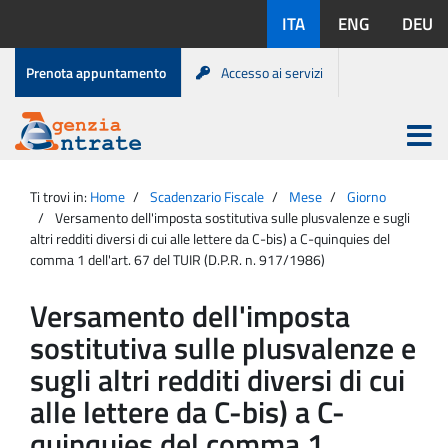
Salta
Lingue
ITA
ENG
DEU
al
disponibili:
contenuto
Menu
Prenota appuntamento
Accesso ai servizi
di
servizio
Apri
menu
Menu
Portale
princip
Agenzia
principale
Ti trovi in:
Home
Scadenzario Fiscale
Mese
Giorno
Entrate
Versamento dell'imposta sostitutiva sulle plusvalenze e sugli
altri redditi diversi di cui alle lettere da C-bis) a C-quinquies del
comma 1 dell'art. 67 del TUIR (D.P.R. n. 917/1986)
Versamento dell'imposta
sostitutiva sulle plusvalenze e
sugli altri redditi diversi di cui
alle lettere da C-bis) a C-
quinquies del comma 1