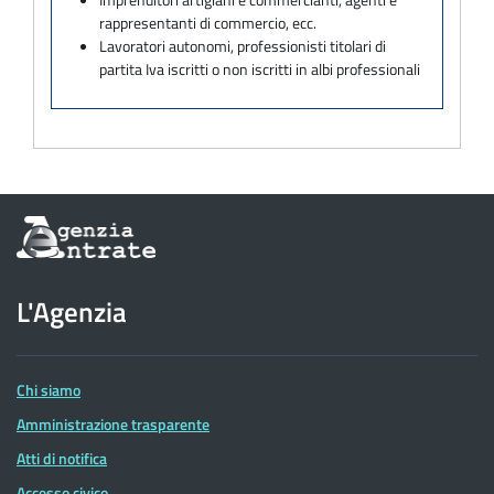
rappresentanti di commercio, ecc.
Lavoratori autonomi, professionisti titolari di
partita Iva iscritti o non iscritti in albi professionali
Informazioni
sul
sito
dell'Agenzia
L'Agenzia
delle
Entrate
Chi siamo
Amministrazione trasparente
Atti di notifica
Accesso civico