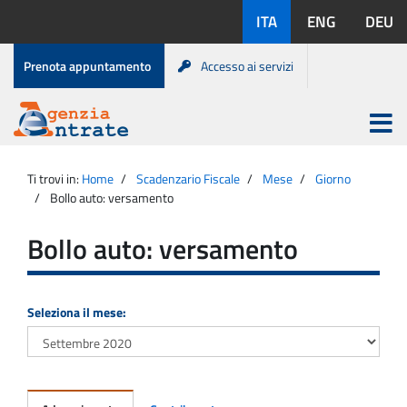
Salta
Lingue
ITA
ENG
DEU
al
disponibili:
contenuto
Menu
Prenota appuntamento
Accesso ai servizi
di
servizio
Apri
menu
Menu
Portale
princip
Agenzia
principale
Ti trovi in:
Home
Scadenzario Fiscale
Mese
Giorno
Entrate
Bollo auto: versamento
Bollo auto: versamento
Seleziona il mese: