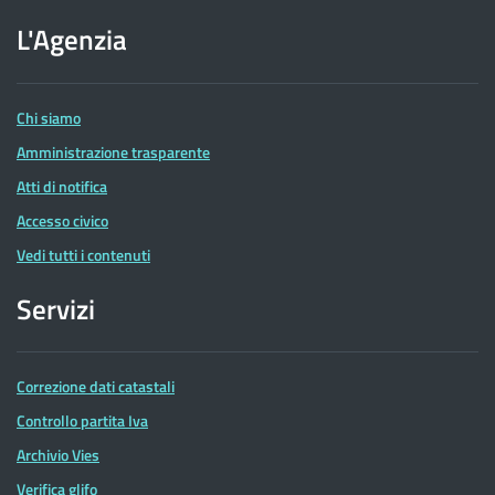
sito
dell'Agenzia
L'Agenzia
delle
Entrate
Chi siamo
Amministrazione trasparente
Atti di notifica
Accesso civico
Vedi tutti i contenuti
Servizi
Correzione dati catastali
Controllo partita Iva
Archivio Vies
Verifica glifo