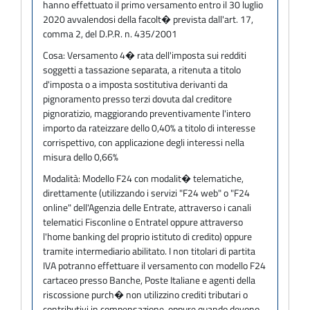
hanno effettuato il primo versamento entro il 30 luglio
2020 avvalendosi della facolt� prevista dall'art. 17,
comma 2, del D.P.R. n. 435/2001
Cosa:
Versamento 4� rata dell'imposta sui redditi
soggetti a tassazione separata, a ritenuta a titolo
d'imposta o a imposta sostitutiva derivanti da
pignoramento presso terzi dovuta dal creditore
pignoratizio, maggiorando preventivamente l'intero
importo da rateizzare dello 0,40% a titolo di interesse
corrispettivo, con applicazione degli interessi nella
misura dello 0,66%
Modalità:
Modello F24 con modalit� telematiche,
direttamente (utilizzando i servizi "F24 web" o "F24
online" dell'Agenzia delle Entrate, attraverso i canali
telematici Fisconline o Entratel oppure attraverso
l'home banking del proprio istituto di credito) oppure
tramite intermediario abilitato. I non titolari di partita
IVA potranno effettuare il versamento con modello F24
cartaceo presso Banche, Poste Italiane e agenti della
riscossione purch� non utilizzino crediti tributari o
contributivi in compensazione, oppure quando devono