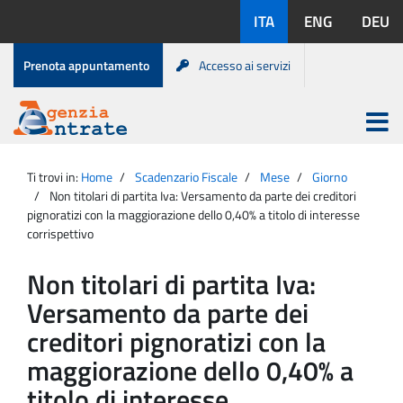
Salta
Lingue
ITA
ENG
DEU
al
disponibili:
contenuto
Menu
Prenota appuntamento
Accesso ai servizi
di
servizio
Apri
menu
Menu
Portale
princip
Agenzia
principale
Ti trovi in:
Home
Scadenzario Fiscale
Mese
Giorno
Entrate
Non titolari di partita Iva: Versamento da parte dei creditori
pignoratizi con la maggiorazione dello 0,40% a titolo di interesse
corrispettivo
Non titolari di partita Iva:
Versamento da parte dei
creditori pignoratizi con la
maggiorazione dello 0,40% a
titolo di interesse