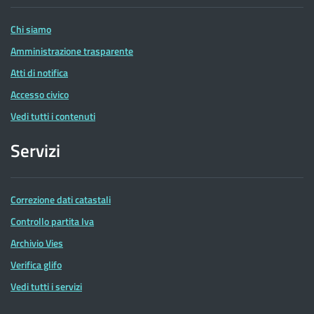
Entrate
Chi siamo
Amministrazione trasparente
Atti di notifica
Accesso civico
Vedi tutti i contenuti
Servizi
Correzione dati catastali
Controllo partita Iva
Archivio Vies
Verifica glifo
Vedi tutti i servizi