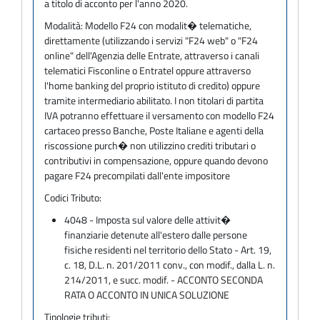
a titolo di acconto per l'anno 2020.
Modalità:
Modello F24 con modalit� telematiche,
direttamente (utilizzando i servizi "F24 web" o "F24
online" dell'Agenzia delle Entrate, attraverso i canali
telematici Fisconline o Entratel oppure attraverso
l'home banking del proprio istituto di credito) oppure
tramite intermediario abilitato. I non titolari di partita
IVA potranno effettuare il versamento con modello F24
cartaceo presso Banche, Poste Italiane e agenti della
riscossione purch� non utilizzino crediti tributari o
contributivi in compensazione, oppure quando devono
pagare F24 precompilati dall'ente impositore
Codici Tributo:
4048 - Imposta sul valore delle attivit�
finanziarie detenute all'estero dalle persone
fisiche residenti nel territorio dello Stato - Art. 19,
c. 18, D.L. n. 201/2011 conv., con modif., dalla L. n.
214/2011, e succ. modif. - ACCONTO SECONDA
RATA O ACCONTO IN UNICA SOLUZIONE
Tipologie tributi: