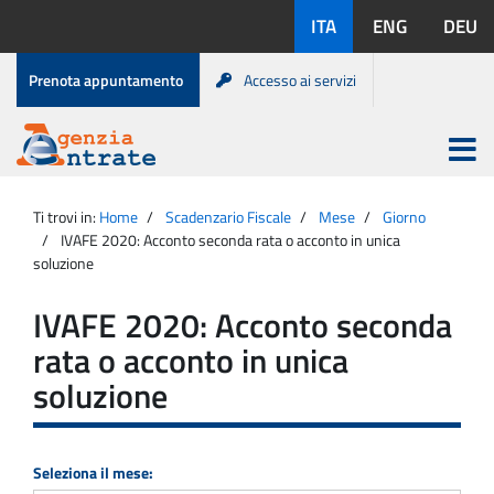
Salta
Lingue
ITA
ENG
DEU
al
disponibili:
contenuto
Menu
Prenota appuntamento
Accesso ai servizi
di
servizio
Apri
menu
Menu
Portale
princip
Agenzia
principale
Ti trovi in:
Home
Scadenzario Fiscale
Mese
Giorno
Entrate
IVAFE 2020: Acconto seconda rata o acconto in unica
soluzione
IVAFE 2020: Acconto seconda
rata o acconto in unica
soluzione
Seleziona il mese: