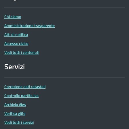
delle
Entrate
Chi siamo
Amministrazione trasparente
Atti di notifica
Accesso civico
Vedi tutti i contenuti
Servizi
Correzione dati catastali
Controllo partita Iva
Archivio Vies
Verifica glifo
Vedi tutti i servizi