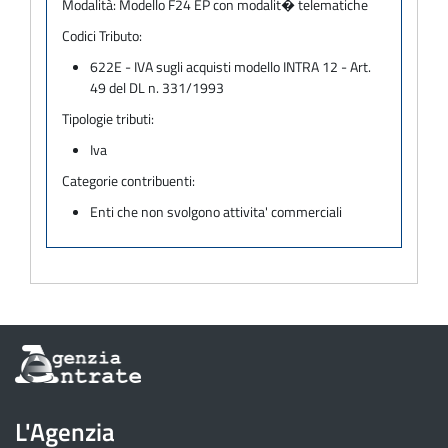
Modalità:
Modello F24 EP con modalit� telematiche
Codici Tributo:
622E - IVA sugli acquisti modello INTRA 12 - Art.
49 del DL n. 331/1993
Tipologie tributi:
Iva
Categorie contribuenti:
Enti che non svolgono attivita' commerciali
Informazioni
sul
sito
dell'Agenzia
L'Agenzia
delle