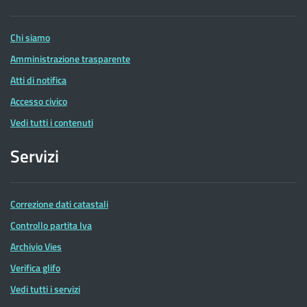
Entrate
Chi siamo
Amministrazione trasparente
Atti di notifica
Accesso civico
Vedi tutti i contenuti
Servizi
Correzione dati catastali
Controllo partita Iva
Archivio Vies
Verifica glifo
Vedi tutti i servizi