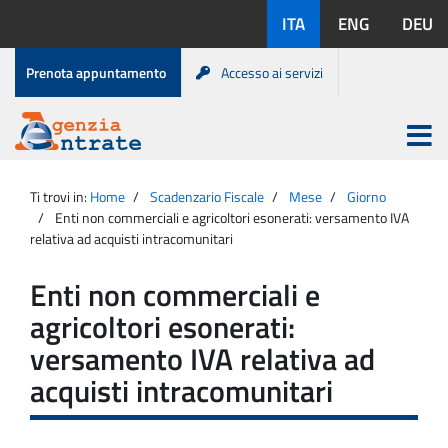
Salta
Lingue
ITA
ENG
DEU
al
disponibili:
contenuto
Menu
Prenota appuntamento
Accesso ai servizi
di
servizio
Apri
menu
Menu
Portale
princip
Agenzia
principale
Ti trovi in:
Home
Scadenzario Fiscale
Mese
Giorno
Entrate
Enti non commerciali e agricoltori esonerati: versamento IVA
relativa ad acquisti intracomunitari
Enti non commerciali e
agricoltori esonerati:
versamento IVA relativa ad
acquisti intracomunitari