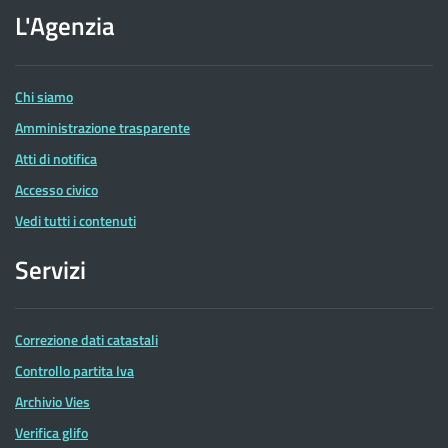
dell'Agenzia
L'Agenzia
delle
Entrate
Chi siamo
Amministrazione trasparente
Atti di notifica
Accesso civico
Vedi tutti i contenuti
Servizi
Correzione dati catastali
Controllo partita Iva
Archivio Vies
Verifica glifo