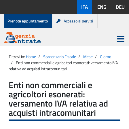
Salta
Lingue
ITA
ENG
DEU
al
disponibili:
contenuto
Menu
Prenota appuntamento
Accesso ai servizi
di
servizio
Apri
menu
Menu
Portale
princip
Agenzia
principale
Ti trovi in:
Home
Scadenzario Fiscale
Mese
Giorno
Entrate
Enti non commerciali e agricoltori esonerati: versamento IVA
relativa ad acquisti intracomunitari
Enti non commerciali e
agricoltori esonerati:
versamento IVA relativa ad
acquisti intracomunitari