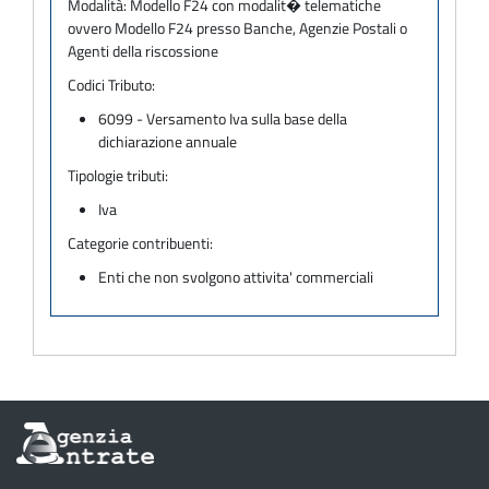
Modalità:
Modello F24 con modalit� telematiche
ovvero Modello F24 presso Banche, Agenzie Postali o
Agenti della riscossione
Codici Tributo:
6099 - Versamento Iva sulla base della
dichiarazione annuale
Tipologie tributi:
Iva
Categorie contribuenti:
Enti che non svolgono attivita' commerciali
Informazioni
sul
sito