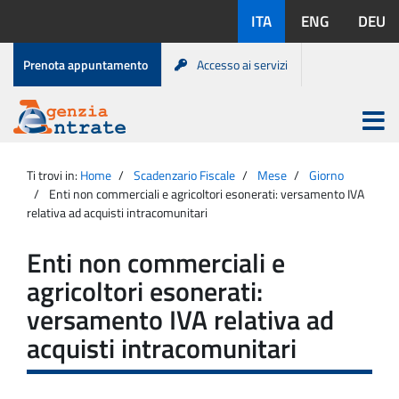
Salta
Lingue
ITA
ENG
DEU
al
disponibili:
contenuto
Menu
Prenota appuntamento
Accesso ai servizi
di
servizio
Apri
menu
Menu
Portale
princip
Agenzia
principale
Ti trovi in:
Home
Scadenzario Fiscale
Mese
Giorno
Entrate
Enti non commerciali e agricoltori esonerati: versamento IVA
relativa ad acquisti intracomunitari
Enti non commerciali e
agricoltori esonerati:
versamento IVA relativa ad
acquisti intracomunitari