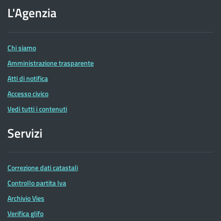
dell'Agenzia
L'Agenzia
delle
Entrate
Chi siamo
Amministrazione trasparente
Atti di notifica
Accesso civico
Vedi tutti i contenuti
Servizi
Correzione dati catastali
Controllo partita Iva
Archivio Vies
Verifica glifo