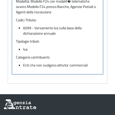
Modalità:
Modello F24 con modalit� telematiche
ovvero Modello F24 presso Banche, Agenzie Postali o
Agenti della riscossione
Codici Tributo:
6099 - Versamento Iva sulla base della
dichiarazione annuale
Tipologie tributi:
Iva
Categorie contribuenti:
Enti che non svolgono attivita' commerciali
Informazioni
sul
sito