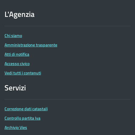
sito
dell'Agenzia
L'Agenzia
delle
Entrate
Chi siamo
Amministrazione trasparente
Atti di notifica
Accesso civico
Vedi tutti i contenuti
Servizi
Correzione dati catastali
Controllo partita Iva
Archivio Vies