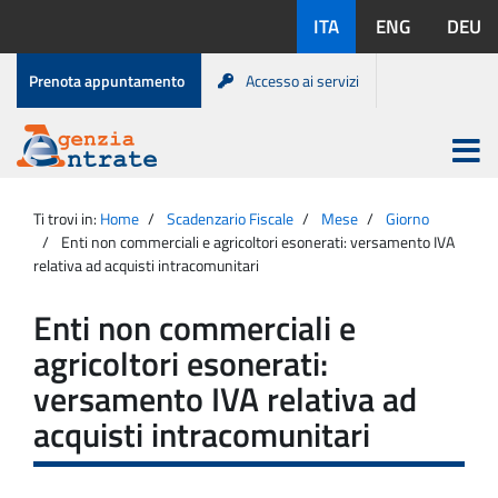
Salta
Lingue
ITA
ENG
DEU
al
disponibili:
contenuto
Menu
Prenota appuntamento
Accesso ai servizi
di
servizio
Apri
menu
Menu
Portale
princip
Agenzia
principale
Ti trovi in:
Home
Scadenzario Fiscale
Mese
Giorno
Entrate
Enti non commerciali e agricoltori esonerati: versamento IVA
relativa ad acquisti intracomunitari
Enti non commerciali e
agricoltori esonerati:
versamento IVA relativa ad
acquisti intracomunitari