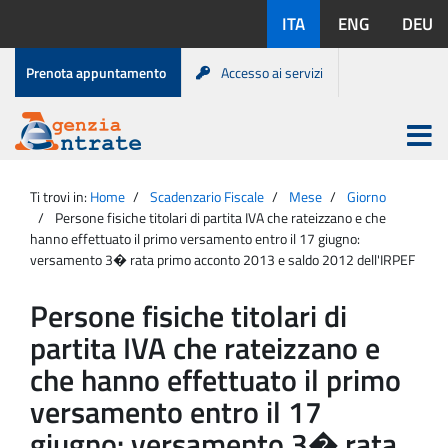
Salta
Lingue
ITA
ENG
DEU
al
disponibili:
contenuto
Menu
Prenota appuntamento
Accesso ai servizi
di
servizio
Apri
menu
Menu
Portale
princip
Agenzia
principale
Ti trovi in:
Home
Scadenzario Fiscale
Mese
Giorno
Entrate
Persone fisiche titolari di partita IVA che rateizzano e che
hanno effettuato il primo versamento entro il 17 giugno:
versamento 3� rata primo acconto 2013 e saldo 2012 dell'IRPEF
Persone fisiche titolari di
partita IVA che rateizzano e
che hanno effettuato il primo
versamento entro il 17
giugno: versamento 3� rata