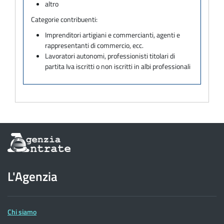
altro
Categorie contribuenti:
Imprenditori artigiani e commercianti, agenti e
rappresentanti di commercio, ecc.
Lavoratori autonomi, professionisti titolari di
partita Iva iscritti o non iscritti in albi professionali
Informazioni
sul
sito
dell'Agenzia
L'Agenzia
delle
Entrate
Chi siamo