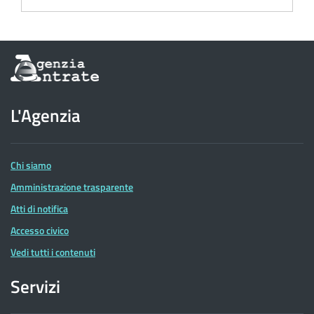
Informazioni
sul
sito
dell'Agenzia
L'Agenzia
delle
Entrate
Chi siamo
Amministrazione trasparente
Atti di notifica
Accesso civico
Vedi tutti i contenuti
Servizi