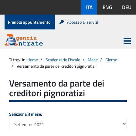
Salta
Lingue
ITA
ENG
DEU
al
disponibili:
contenuto
Menu
Prenota appuntamento
Accesso ai servizi
di
servizio
Apri
menu
Menu
Portale
princip
Agenzia
principale
Ti trovi in:
Home
Scadenzario Fiscale
Mese
Giorno
Entrate
Versamento da parte dei creditori pignoratizi
Versamento da parte dei
creditori pignoratizi
Seleziona il mese: