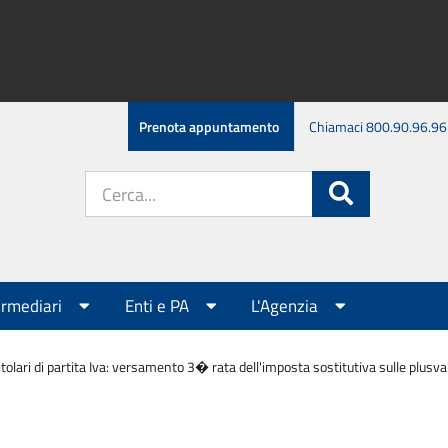
Prenota appuntamento
Chiamaci 800.90.96.96
Cerca
Cerca
nel
sito:
ermediari
Enti e PA
L'Agenzia
tolari di partita Iva: versamento 3� rata dell'imposta sostitutiva sulle plusvalen