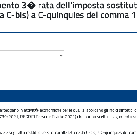
amento 3� rata dell'imposta sostituti
e da C-bis) a C-quinquies del comma 1 
partecipano in attivit� economiche per le quali si applicano gli indici sintetici d
elli 730/2021, REDDITI Persone Fisiche 2021) che hanno scelto il pagamento r
e sugli altri redditi diversi di cui alle lettere da C-bis) a C-quinquies del co