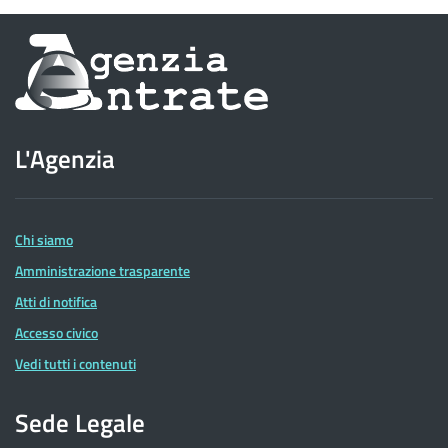
Informazioni
sul
sito
L'Agenzia
dell'Agenzia
delle
Entrate
Chi siamo
Amministrazione trasparente
Atti di notifica
Accesso civico
Vedi tutti i contenuti
Sede Legale