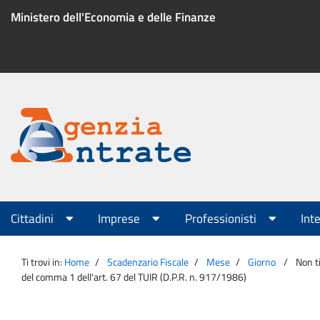
Salta
Ministero dell'Economia e delle Finanze
al
contenuto
Menu
di
servizio
Portale
Agenzia
Menu
Cittadini
Imprese
Professionisti
Int
principale
Entrate
Ti trovi in:
Home
Scadenzario Fiscale
Mese
Giorno
Non ti
del comma 1 dell'art. 67 del TUIR (D.P.R. n. 917/1986)