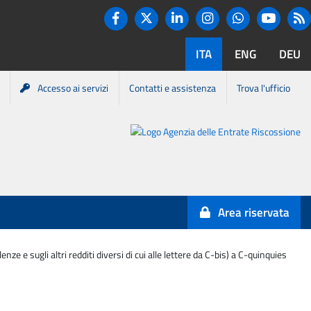
Twitter
R
Facebook
Linkedin
Instagram
You tube
Whatsapp
ITA
ENG
DEU
Accesso ai servizi
Contatti e assistenza
Trova l'ufficio
Portale
Agenzia
Entrate-
Area riservata
Riscossione
ze e sugli altri redditi diversi di cui alle lettere da C-bis) a C-quinquies