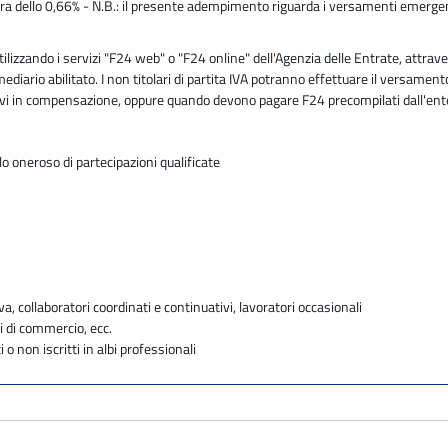
sura dello 0,66% - N.B.: il presente adempimento riguarda i versamenti emergenti
zzando i servizi "F24 web" o "F24 online" dell'Agenzia delle Entrate, attraver
mediario abilitato. I non titolari di partita IVA potranno effettuare il versam
butivi in compensazione, oppure quando devono pagare F24 precompilati dall'en
o oneroso di partecipazioni qualificate
va, collaboratori coordinati e continuativi, lavoratori occasionali
i di commercio, ecc.
i o non iscritti in albi professionali