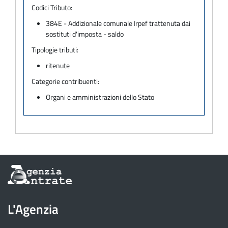
Codici Tributo:
384E - Addizionale comunale Irpef trattenuta dai
sostituti d'imposta - saldo
Tipologie tributi:
ritenute
Categorie contribuenti:
Organi e amministrazioni dello Stato
Informazioni
sul
sito
dell'Agenzia
L'Agenzia
delle