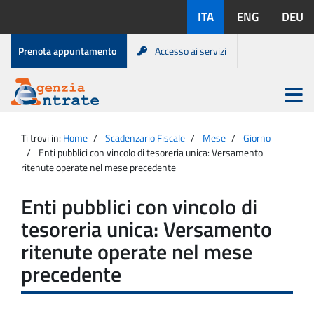
Salta
Lingue
ITA
ENG
DEU
al
disponibili:
contenuto
Menu
Prenota appuntamento
Accesso ai servizi
di
servizio
Apri
menu
Menu
Portale
princip
Agenzia
principale
Ti trovi in:
Home
Scadenzario Fiscale
Mese
Giorno
Entrate
Enti pubblici con vincolo di tesoreria unica: Versamento
ritenute operate nel mese precedente
Enti pubblici con vincolo di
tesoreria unica: Versamento
ritenute operate nel mese
precedente