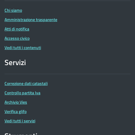
Entrate
Chi siamo
Amministrazione trasparente
Atti di notifica
Accesso civico
Vedi tutti i contenuti
Servizi
Correzione dati catastali
Controllo partita Iva
Archivio Vies
Verifica glifo
Vedi tutti i servizi