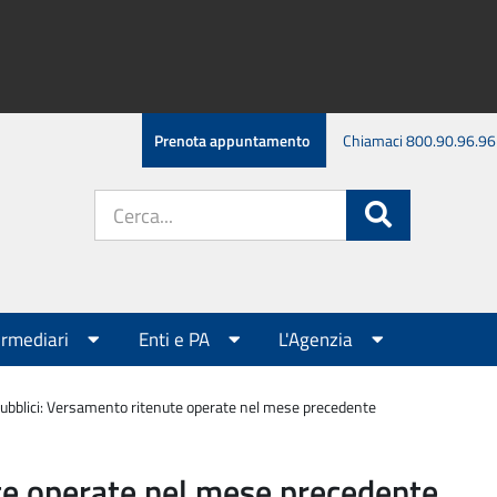
Prenota appuntamento
Chiamaci 800.90.96.96
Cerca
Cerca
nel
sito:
ermediari
Enti e PA
L'Agenzia
pubblici: Versamento ritenute operate nel mese precedente
ute operate nel mese precedente