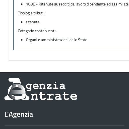
100E - Ritenute su redditi da lavoro dipendente ed assimilati
Tipologie tributi:
ritenute
Categorie contribuenti:
Organi e amministrazioni dello Stato
Informazioni
sul
sito
L'Agenzia
dell'Agenzia
delle