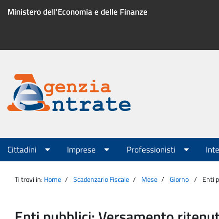
Salta
Ministero dell'Economia e delle Finanze
al
contenuto
Menu
di
servizio
Portale
Agenzia
Menu
Cittadini
Imprese
Professionisti
Int
principale
Entrate
Ti trovi in:
Home
Scadenzario Fiscale
Mese
Giorno
Enti 
Enti pubblici: Versamento riten