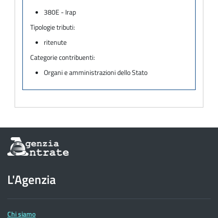
380E - Irap
Tipologie tributi:
ritenute
Categorie contribuenti:
Organi e amministrazioni dello Stato
Informazioni
sul
sito
dell'Agenzia
L'Agenzia
delle
Entrate
Chi siamo