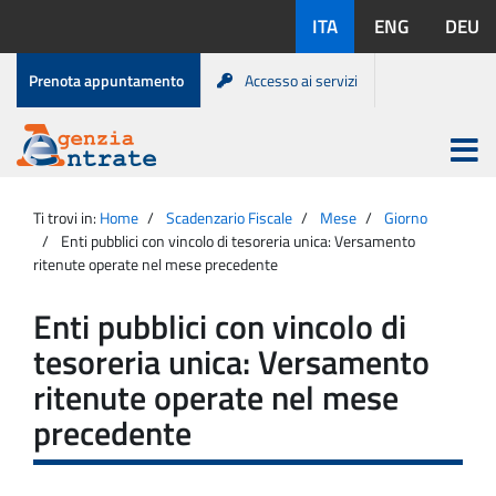
Salta
Lingue
ITA
ENG
DEU
al
disponibili:
contenuto
Menu
Prenota appuntamento
Accesso ai servizi
di
servizio
Apri
menu
Menu
Portale
princip
Agenzia
principale
Ti trovi in:
Home
Scadenzario Fiscale
Mese
Giorno
Entrate
Enti pubblici con vincolo di tesoreria unica: Versamento
ritenute operate nel mese precedente
Enti pubblici con vincolo di
tesoreria unica: Versamento
ritenute operate nel mese
precedente