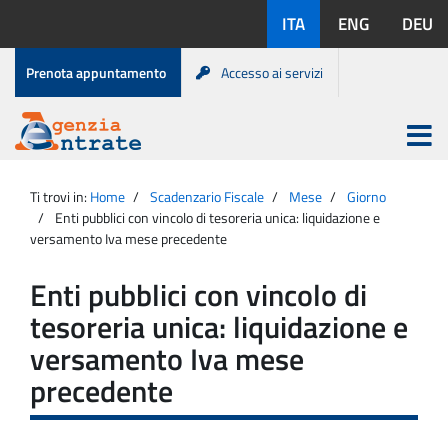
Salta
Lingue
ITA
ENG
DEU
al
disponibili:
contenuto
Menu
Prenota appuntamento
Accesso ai servizi
di
servizio
Apri
menu
Menu
Portale
princip
Agenzia
principale
Ti trovi in:
Home
Scadenzario Fiscale
Mese
Giorno
Entrate
Enti pubblici con vincolo di tesoreria unica: liquidazione e
versamento Iva mese precedente
Enti pubblici con vincolo di
tesoreria unica: liquidazione e
versamento Iva mese
precedente