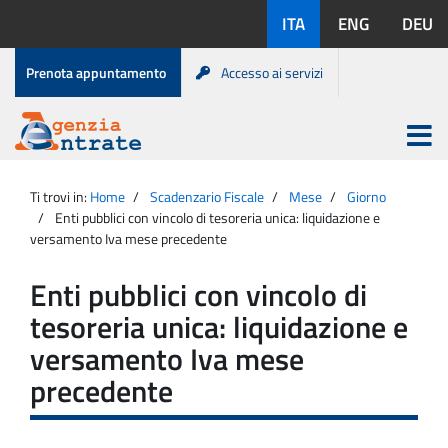
Salta
Lingue
ITA
ENG
DEU
al
disponibili:
contenuto
Menu
Prenota appuntamento
Accesso ai servizi
di
servizio
Apri
menu
Menu
Portale
princip
Agenzia
principale
Ti trovi in:
Home
Scadenzario Fiscale
Mese
Giorno
Entrate
Enti pubblici con vincolo di tesoreria unica: liquidazione e
versamento Iva mese precedente
Enti pubblici con vincolo di
tesoreria unica: liquidazione e
versamento Iva mese
precedente