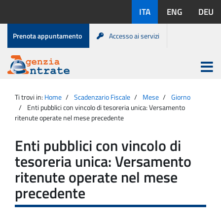
Salta
Lingue
ITA
ENG
DEU
al
disponibili:
contenuto
Menu
Prenota appuntamento
Accesso ai servizi
di
servizio
Apri
menu
Menu
Portale
princip
Agenzia
principale
Ti trovi in:
Home
Scadenzario Fiscale
Mese
Giorno
Entrate
Enti pubblici con vincolo di tesoreria unica: Versamento
ritenute operate nel mese precedente
Enti pubblici con vincolo di
tesoreria unica: Versamento
ritenute operate nel mese
precedente