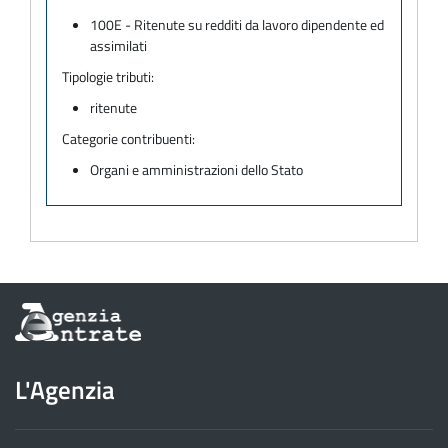
100E - Ritenute su redditi da lavoro dipendente ed
assimilati
Tipologie tributi:
ritenute
Categorie contribuenti:
Organi e amministrazioni dello Stato
Informazioni
sul
sito
dell'Agenzia
L'Agenzia
delle
Entrate