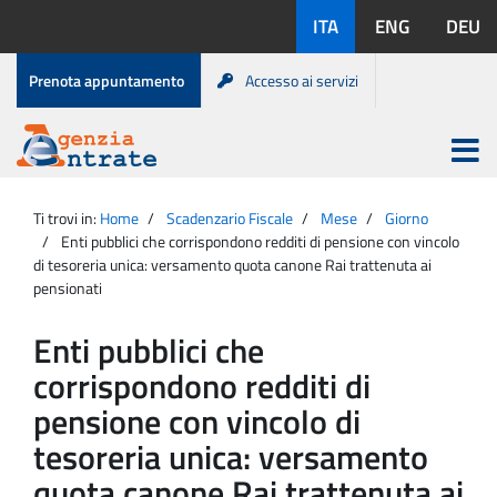
Salta
Lingue
ITA
ENG
DEU
al
disponibili:
contenuto
Menu
Prenota appuntamento
Accesso ai servizi
di
servizio
Apri
menu
Menu
Portale
princip
Agenzia
principale
Ti trovi in:
Home
Scadenzario Fiscale
Mese
Giorno
Entrate
Enti pubblici che corrispondono redditi di pensione con vincolo
di tesoreria unica: versamento quota canone Rai trattenuta ai
pensionati
Enti pubblici che
corrispondono redditi di
pensione con vincolo di
tesoreria unica: versamento
quota canone Rai trattenuta ai