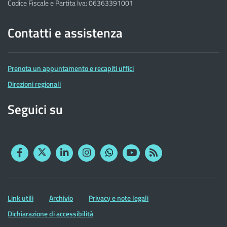
Codice Fiscale e Partita Iva: 06363391001
Contatti e assistenza
Prenota un appuntamento e recapiti uffici
Direzioni regionali
Seguici su
Facebook
Twitter
Linkedin
Instagram
YouTube
RSS
Whatsapp
Altre
Link utili
Archivio
Privacy e note legali
informazioni
Dichiarazione di accessibilità