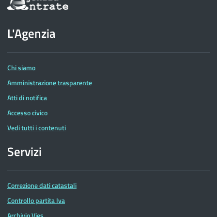
sul
sito
dell'Agenzia
L'Agenzia
delle
Entrate
Chi siamo
Amministrazione trasparente
Atti di notifica
Accesso civico
Vedi tutti i contenuti
Servizi
Correzione dati catastali
Controllo partita Iva
Archivio Vies